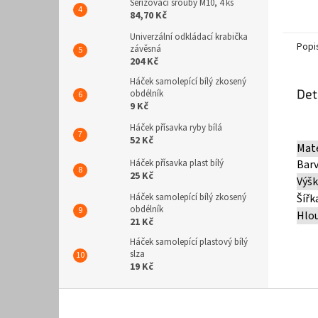
Seřizovací šrouby M10, 4 ks
84,70 Kč
Univerzální odkládací krabička
Popi
závěsná
204 Kč
Háček samolepící bílý zkosený
Det
obdélník
9 Kč
Háček přísavka ryby bílá
52 Kč
Mate
Bar
Háček přísavka plast bílý
25 Kč
Výš
Šířk
Háček samolepící bílý zkosený
obdélník
Hlo
21 Kč
Háček samolepící plastový bílý
slza
19 Kč
Z
á