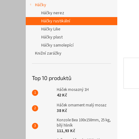
n
Háčky
e
Háčky nerez
l
Háčky rustikální
Háčky Lilie
Háčky plast
Háčky samolepící
Knižní zarážky
Top 10 produktů
Háček mosazný 1H
42 Kč
Háček ornament malý mosaz
38 Kč
Konzole Bea 100x150mm, 25 kg,
bílý hliník
111,93 Kč