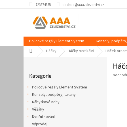
Přejít
723974835
obchod@aaazelezarstvi.cz
na
obsah
Policové regály Element System
Konzoly, podpěry,
Domů
Háčky
Háčky rustikální
Háček ornam
P
Háč
o
Přeskočit
s
Průměr
Neohod
Kategorie
kategorie
t
hodnoce
r
produkt
Policové regály Element System
a
je
Konzoly, podpěry, tukany
0,0
n
z
Nábytkové nohy
n
5
í
Věšáky
hvězdič
p
Dveřní kování
a
Výprodej