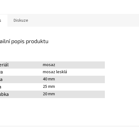
s
Diskuze
ailní popis produktu
riál
mosaz
va
mosaz lesklá
ka
40 mm
a
25 mm
ubka
20 mm