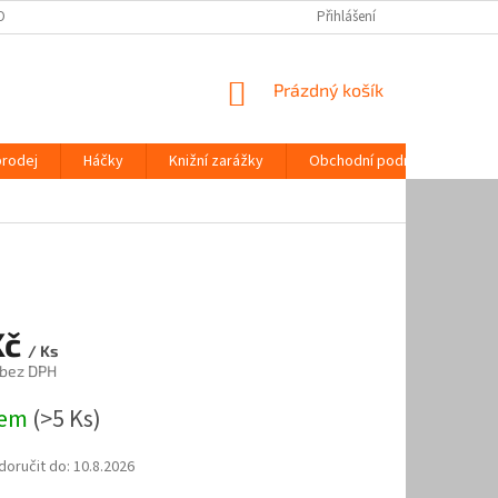
OPRAVA | ORIGINÁLNÍ REGÁLOVÉ SYSTÉMY | AAA ŽELEZÁŘSTVÍ
Přihlášení
MOŽNOSTI P
NÁKUPNÍ
Prázdný košík
KOŠÍK
prodej
Háčky
Knižní zarážky
Obchodní podmínky
K
Kč
/ Ks
 bez DPH
dem
(>5 Ks)
oručit do:
10.8.2026