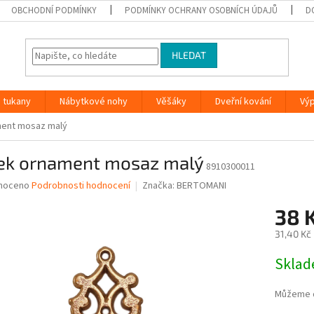
OBCHODNÍ PODMÍNKY
PODMÍNKY OCHRANY OSOBNÍCH ÚDAJŮ
D
HLEDAT
 tukany
Nábytkové nohy
Věšáky
Dveřní kování
Vý
ent mosaz malý
ek ornament mosaz malý
8910300011
né
noceno
Podrobnosti hodnocení
Značka:
BERTOMANI
ní
38 
u
31,40 Kč
Měrná
Skla
cena:
ek.
Můžeme d