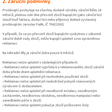
2. Záruční podmínky
Prodávající poskytuje na všechny dodané výrobky záruční lhůtu 24
měsíců, platnou ode dne převzetí zboží kupujícím (jako záruční list
slouží buď faktura, dodací list nebo příjmový doklad vystavený
prodávajícím Jaroslav Fialík, IČ 70422362)
V případě, že se po převzetí zboží kupujícím vyskytnou v zákonné
záruční době vady zboží, může kupující uplatnit svou oprávněnou
reklamaci.
Na náhradní díly je záruční doba pouze 6 měsíců.
Reklamaci nelze uplatnit v následujících případech:
• Reklamaci nelze uplatnit vypršela-li u reklamovaného zboží záruční
doba přede dnem uplatnění reklamace.
• Reklamaci nelze uplatnit při nevhodném používání zboží.
• Reklamaci nelze uplatnit při nedodržení pokynů stanovených
výrobcem či dodavatelem.
• Reklamaci nelze uplatnit při neodborné instalaci, neodborným
zacházením, neodbornou obsluhou, neodbornou manipulací nebo
zanedbáním péče o zboží.
• Reklamaci nelze uplatnit pokud je zboží poškozeno živly.