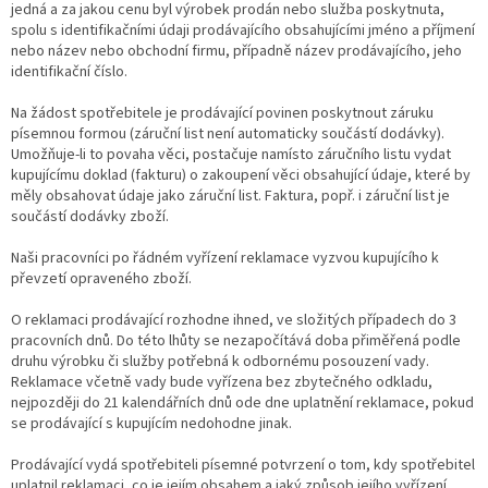
jedná a za jakou cenu byl výrobek prodán nebo služba poskytnuta,
spolu s identifikačními údaji prodávajícího obsahujícími jméno a příjmení
nebo název nebo obchodní firmu, případně název prodávajícího, jeho
identifikační číslo.
Na žádost spotřebitele je prodávající povinen poskytnout záruku
písemnou formou (záruční list není automaticky součástí dodávky).
Umožňuje-li to povaha věci, postačuje namísto záručního listu vydat
kupujícímu doklad (fakturu) o zakoupení věci obsahující údaje, které by
měly obsahovat údaje jako záruční list. Faktura, popř. i záruční list je
součástí dodávky zboží.
Naši pracovníci po řádném vyřízení reklamace vyzvou kupujícího k
převzetí opraveného zboží.
O reklamaci prodávající rozhodne ihned, ve složitých případech do 3
pracovních dnů. Do této lhůty se nezapočítává doba přiměřená podle
druhu výrobku či služby potřebná k odbornému posouzení vady.
Reklamace včetně vady bude vyřízena bez zbytečného odkladu,
nejpozději do 21 kalendářních dnů ode dne uplatnění reklamace, pokud
se prodávající s kupujícím nedohodne jinak.
Prodávající vydá spotřebiteli písemné potvrzení o tom, kdy spotřebitel
uplatnil reklamaci, co je jejím obsahem a jaký způsob jejího vyřízení