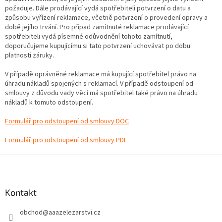
požaduje. Dále prodávající vydá spotřebiteli potvrzení o datu a
způsobu vyřízení reklamace, včetně potvrzení o provedení opravy a
době jejího trvání. Pro případ zamítnuté reklamace prodávající
spotřebiteli vydá písemné odůvodnění tohoto zamítnutí,
doporučujeme kupujícímu si tato potvrzení uchovávat po dobu
platnosti záruky.
V případě oprávněné reklamace má kupující spotřebitel právo na
úhradu nákladů spojených s reklamací. V případě odstoupení od
smlouvy z důvodu vady věci má spotřebitel také právo na úhradu
nákladů k tomuto odstoupení.
Formulář pro odstoupení od smlouvy DOC
Formulář pro odstoupení od smlouvy PDF
Z
á
p
a
Kontakt
t
obchod
@
aaazelezarstvi.cz
í