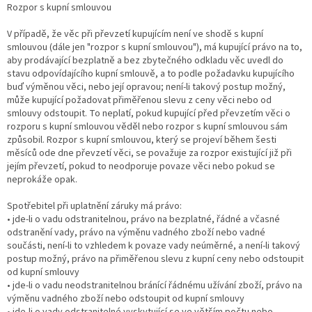
Rozpor s kupní smlouvou
V případě, že věc při převzetí kupujícím není ve shodě s kupní
smlouvou (dále jen "rozpor s kupní smlouvou"), má kupující právo na to,
aby prodávající bezplatně a bez zbytečného odkladu věc uvedl do
stavu odpovídajícího kupní smlouvě, a to podle požadavku kupujícího
buď výměnou věci, nebo její opravou; není-li takový postup možný,
může kupující požadovat přiměřenou slevu z ceny věci nebo od
smlouvy odstoupit. To neplatí, pokud kupující před převzetím věci o
rozporu s kupní smlouvou věděl nebo rozpor s kupní smlouvou sám
způsobil. Rozpor s kupní smlouvou, který se projeví během šesti
měsíců ode dne převzetí věci, se považuje za rozpor existující již při
jejím převzetí, pokud to neodporuje povaze věci nebo pokud se
neprokáže opak.
Spotřebitel při uplatnění záruky má právo:
• jde-li o vadu odstranitelnou, právo na bezplatné, řádné a včasné
odstranění vady, právo na výměnu vadného zboží nebo vadné
součásti, není-li to vzhledem k povaze vady neúměrné, a není-li takový
postup možný, právo na přiměřenou slevu z kupní ceny nebo odstoupit
od kupní smlouvy
• jde-li o vadu neodstranitelnou bránící řádnému užívání zboží, právo na
výměnu vadného zboží nebo odstoupit od kupní smlouvy
• jde-li o vady odstranitelné vyskytující se ve větším počtu nebo