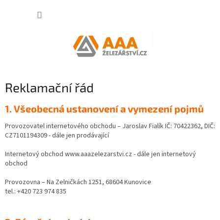
Přejít
NÁKUP
na
obsah
KOŠÍK
Reklamační řád
1. Všeobecná ustanovení a vymezení pojmů
Provozovatel internetového obchodu – Jaroslav Fialík IČ: 70422362, DIČ:
CZ7101194309 - dále jen prodávající
Internetový obchod www.aaazelezarstvi.cz - dále jen internetový
obchod
Provozovna – Na Zelničkách 1251, 68604 Kunovice
tel.: +420 723 974 835