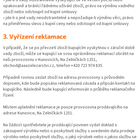
opakovaně a bránící řádnému užívání zboží, právo na výměnu vadného
zboží nebo odstoupit od kupní smlouvy
• jde-li o jiné vady neodstranitelné a nepožaduje-li výměnu věci, právo
na přiměřenou slevu z kupní ceny nebo odstoupit od kupní smlouvy
3. Vyřízení reklamace
V případě, že se po převzetí zboží kupujícím vyskytnou v záruční době
vady zboží, může se kupující se svou oprávněnou reklamací obrátit na
naši provozovnu v Kunovicích, Na Zelničkách 1251,
obchod@aaazelezarstvi.cz, telefon +420 723 974 835.
Případně rovnou zaslat zboží na adresu provozovny s průvodním
dopisem, kde bude popsána reklamovaná závada a připsán kontakt na
kupujícího. Následně bude kupující informován o průběhu reklamačního
řízení.
Místem uplatnění reklamace je pouze provozovna prodávajícího na
adrese Kunovice, Na Zelničkách 1251.
Na žádost spotřebitele je prodávající povinen vydat doklad o
zakoupení výrobku nebo o poskytnutí služby s uvedením data prodeje
výrobku nebo poskytnutí služby, o jaký výrobek nebo o jakou službu se