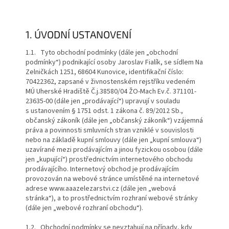
1. ÚVODNÍ USTANOVENÍ
1.1. Tyto obchodní podmínky (dále jen „obchodní
podmínky“) podnikající osoby Jaroslav Fialík, se sídlem Na
Zelničkách 1251, 68604 Kunovice, identifikační číslo:
70422362, zapsané v živnostenském rejstříku vedeném
MÚ Uherské Hradiště Č.j.38580/04 ŽO-Mach Ev.č. 371101-
23635-00 (dále jen „prodávající“) upravují v souladu
s ustanovením § 1751 odst. 1 zákona č. 89/2012 Sb.,
občanský zákoník (dále jen „občanský zákoník“) vzájemná
práva a povinnosti smluvních stran vzniklé v souvislosti
nebo na základě kupní smlouvy (dále jen „kupní smlouva“)
uzavírané mezi prodávajícím a jinou fyzickou osobou (dále
jen „kupující“) prostřednictvím internetového obchodu
prodávajícího. Internetový obchod je prodávajícím
provozován na webové stránce umístěné na internetové
adrese www.aaazelezarstvi.cz (dále jen „webová
stránka“), a to prostřednictvím rozhraní webové stránky
(dále jen „webové rozhraní obchodu“).
1.2. Obchodní podmínky se nevztahují na případy, kdy