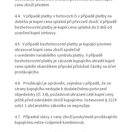
cenu zboží předem.
4.4. V případě platby v hotovosti či v případě platby na
dobírku je kupní cena splatná při převzetí zboží. V případě
bezhotovostní platby je kupní cena splatná do 5 dnů od
uzavření kupní smlouvy.
4.5 V případě bezhotovostní platby je kupující povinen
uhrazovat kupní cenu zboží společně
s uvedením variabilního symbolu platby. V případě
bezhotovostní platby je závazek kupujícího uhradit kupní
cenu splněn okamžikem připsání příslušné částky na účet
prodávajícího.
4.6. Prodávající je oprávněn, zejména v případě, že ze
strany kupujícího nedojde k dodatečnému potvrzení
objednávky (čl. 3.6), požadovat uhrazení celé kupní ceny
ještě před odesláním zboží kupujícímu. Ustanovení § 2119
odst. 1 občanského zákoníku se nepoužije.
4.7. Případné slevy z ceny zboží poskytnuté prodávajícím
kupujícímu nelze vzájemně kombinovat.