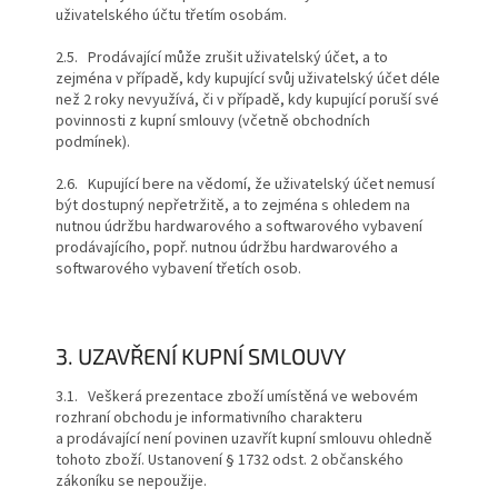
uživatelského účtu třetím osobám.
2.5. Prodávající může zrušit uživatelský účet, a to
zejména v případě, kdy kupující svůj uživatelský účet déle
než 2 roky nevyužívá, či v případě, kdy kupující poruší své
povinnosti z kupní smlouvy (včetně obchodních
podmínek).
2.6. Kupující bere na vědomí, že uživatelský účet nemusí
být dostupný nepřetržitě, a to zejména s ohledem na
nutnou údržbu hardwarového a softwarového vybavení
prodávajícího, popř. nutnou údržbu hardwarového a
softwarového vybavení třetích osob.
3. UZAVŘENÍ KUPNÍ SMLOUVY
3.1. Veškerá prezentace zboží umístěná ve webovém
rozhraní obchodu je informativního charakteru
a prodávající není povinen uzavřít kupní smlouvu ohledně
tohoto zboží. Ustanovení § 1732 odst. 2 občanského
zákoníku se nepoužije.