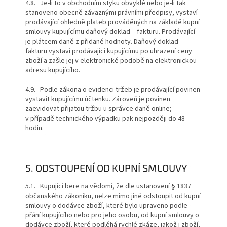
4.8. Je-li to v obchodním styku obvyklé nebo je-li tak
stanoveno obecně závaznými právními předpisy, vystaví
prodávající ohledně plateb prováděných na základě kupní
smlouvy kupujícímu daňový doklad – fakturu. Prodávající
je plátcem daně z přidané hodnoty. Daňový doklad –
fakturu vystaví prodávající kupujícímu po uhrazení ceny
zboží a zašle jej v elektronické podobě na elektronickou
adresu kupujícího.
4.9. Podle zákona o evidenci tržeb je prodávající povinen
vystavit kupujícímu účtenku. Zároveň je povinen
zaevidovat přijatou tržbu u správce daně online;
v případě technického výpadku pak nejpozději do 48
hodin.
5. ODSTOUPENÍ OD KUPNÍ SMLOUVY
5.1. Kupující bere na vědomí, že dle ustanovení § 1837
občanského zákoníku, nelze mimo jiné odstoupit od kupní
smlouvy o dodávce zboží, které bylo upraveno podle
přání kupujícího nebo pro jeho osobu, od kupní smlouvy o
dodávce zboží, které podléhá rychlé zkáze, jakož i zboží,