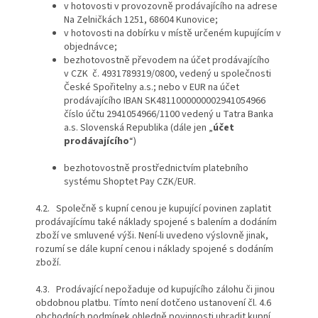
v hotovosti v provozovně prodávajícího na adrese
Na Zelničkách 1251, 68604 Kunovice;
v hotovosti na dobírku v místě určeném kupujícím v
objednávce;
bezhotovostně převodem na účet prodávajícího
v CZK č. 4931789319/0800, vedený u společnosti
České Spořitelny a.s.; nebo v EUR na účet
prodávajícího IBAN SK4811000000002941054966
číslo účtu 2941054966/1100 vedený u Tatra Banka
a.s. Slovenská Republika (dále jen „
účet
prodávajícího
“)
bezhotovostně prostřednictvím platebního
systému Shoptet Pay CZK/EUR.
4.2. Společně s kupní cenou je kupující povinen zaplatit
prodávajícímu také náklady spojené s balením a dodáním
zboží ve smluvené výši.
Není-li uvedeno výslovně jinak,
rozumí se dále kupní cenou i náklady spojené s dodáním
zboží.
4.3. Prodávající nepožaduje od kupujícího zálohu či jinou
obdobnou platbu. Tímto není dotčeno ustanovení čl. 4.6
obchodních podmínek ohledně povinnosti uhradit kupní