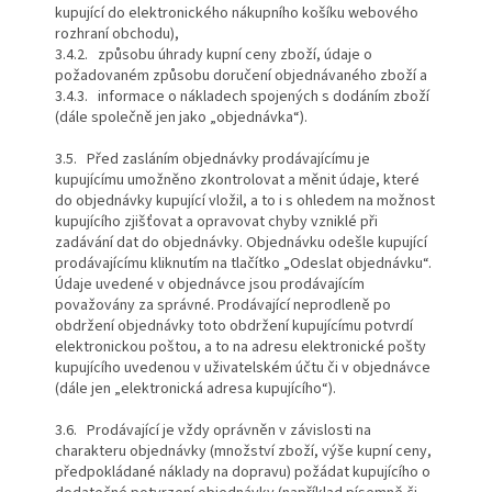
kupující do elektronického nákupního košíku webového
rozhraní obchodu),
3.4.2. způsobu úhrady kupní ceny zboží, údaje o
požadovaném způsobu doručení objednávaného zboží a
3.4.3. informace o nákladech spojených s dodáním zboží
(dále společně jen jako „objednávka“).
3.5. Před zasláním objednávky prodávajícímu je
kupujícímu umožněno zkontrolovat a měnit údaje, které
do objednávky kupující vložil, a to i s ohledem na možnost
kupujícího zjišťovat a opravovat chyby vzniklé při
zadávání dat do objednávky. Objednávku odešle kupující
prodávajícímu kliknutím na tlačítko „Odeslat objednávku“.
Údaje uvedené v objednávce jsou prodávajícím
považovány za správné. Prodávající neprodleně po
obdržení objednávky toto obdržení kupujícímu potvrdí
elektronickou poštou, a to na adresu elektronické pošty
kupujícího uvedenou v uživatelském účtu či v objednávce
(dále jen „elektronická adresa kupujícího“).
3.6. Prodávající je vždy oprávněn v závislosti na
charakteru objednávky (množství zboží, výše kupní ceny,
předpokládané náklady na dopravu) požádat kupujícího o