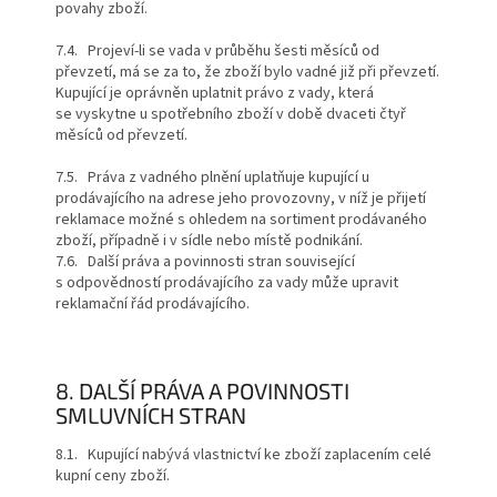
povahy zboží.
7.4. Projeví-li se vada v průběhu šesti měsíců od
převzetí, má se za to, že zboží bylo vadné již při převzetí.
Kupující je oprávněn uplatnit právo z vady, která
se vyskytne u spotřebního zboží v době dvaceti čtyř
měsíců od převzetí.
7.5. Práva z vadného plnění uplatňuje kupující u
prodávajícího na adrese jeho provozovny, v níž je přijetí
reklamace možné s ohledem na sortiment prodávaného
zboží, případně i v sídle nebo místě podnikání.
7.6. Další práva a povinnosti stran související
s odpovědností prodávajícího za vady může upravit
reklamační řád prodávajícího.
8. DALŠÍ PRÁVA A POVINNOSTI
SMLUVNÍCH STRAN
8.1. Kupující nabývá vlastnictví ke zboží zaplacením celé
kupní ceny zboží.