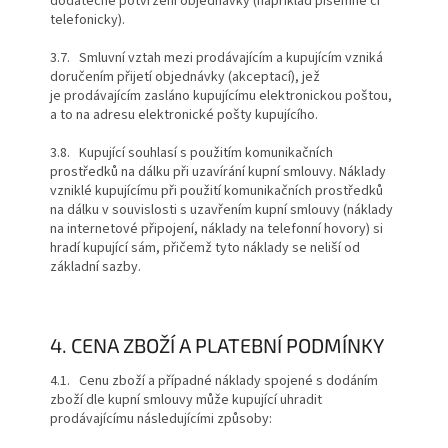
dodatečné potvrzení objednávky (například písemně či
telefonicky).
3.7. Smluvní vztah mezi prodávajícím a kupujícím vzniká
doručením přijetí objednávky (akceptací), jež
je prodávajícím zasláno kupujícímu elektronickou poštou,
a to na adresu elektronické pošty kupujícího.
3.8. Kupující souhlasí s použitím komunikačních
prostředků na dálku při uzavírání kupní smlouvy. Náklady
vzniklé kupujícímu při použití komunikačních prostředků
na dálku v souvislosti s uzavřením kupní smlouvy (náklady
na internetové připojení, náklady na telefonní hovory) si
hradí kupující sám, přičemž tyto náklady se neliší od
základní sazby.
4. CENA ZBOŽÍ A PLATEBNÍ PODMÍNKY
4.1. Cenu zboží a případné náklady spojené s dodáním
zboží dle kupní smlouvy může kupující uhradit
prodávajícímu následujícími způsoby: