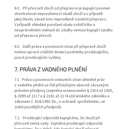
6.5 Při převzetí zboží od přepravce je kupující povinen
zkontrolovat neporušenost obalů zboží a v případě
jakýchkoliv závad toto neprodleně oznámit přepravci.
V případě shledání porušení obalu svědčícího o
neoprávněném vniknutí do zásilky nemusí kupující zásilku
od přepravce převzít.
6.5. Další práva a povinnosti stran při přepravě zboží
mohou upravit zvláštní dodací podmínky prodávajícího,
jsou-li prodávajícím vydány.
7. PRÁVA Z VADNÉHO PLNĚNÍ
7.1 Práva a povinnosti smluvních stran ohledně práv
z vadného plnění se řídí příslušnými obecně závaznými
právními předpisy (zejména ustanoveními § 1914 až 1925,
§ 2099 až 2117 a § 2161 až 2174 občanského zákoníku a
zákonem č. 634/1992 Sb., o ochraně spotřebitele, ve
znění pozdějších předpisů).
7.2. Prodávající odpovídá kupujícímu, že zboží při
převzetí nemá vady. Zejména prodávající odpovídá
kupujícímu, že v době, kdy kupující zboží převzal: