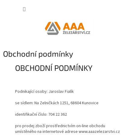
Přejít
NÁKUP
na
obsah
KOŠÍK
Obchodní podmínky
OBCHODNÍ PODMÍNKY
Podnikající osoby: Jaroslav Fialík
se sídlem: Na Zelničkách 1251, 68604 Kunovice
identifikační číslo: 704 22 362
pro prodej zboží prostřednictvím on-line obchodu
umístěného na internetové adrese www.aaazelezarstvi.cz