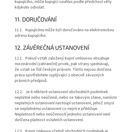
kupujícího, může kupující souhlas podle předchozí věty
kdykoliv odvolat.
11. DORUČOVÁNÍ
11.1. Kupujícímu může být doručováno na elektronickou
adresu kupujícího.
12. ZÁVĚREČNÁ USTANOVENÍ
12.1. Pokud vztah založený kupní smlouvou obsahuje
mezinárodní (zahraniční) prvek, pak strany sjednávají,
že vztah se řídí českým právem. Tímto nejsou dotčena
práva spotřebitele vyplývající z obecně závazných
právních předpisů.
12.2. Je-li některé ustanovení obchodních podmínek
neplatné nebo neúčinné, nebo se takovým stane, namísto
neplatných ustanovení nastoupí ustanovení, jehož smysl
se neplatnému ustanovení co nejvíce přibližuje.
Neplatností nebo neúčinností jednoho ustanovení není
dotčena platnost ostatních ustanovení.
12.3. Kupní smlouva včetně obchodních podmínek je