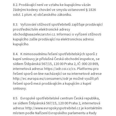
8.2. Prodávající není ve vztahu ke kupujícímu vázán
žádnými kodexy chování ve smyslu ustanovení § 1826
odst. 1 písm. e) občanského zákoníku.
8.3. Vyřizování stížností spotřebitelů zajišťuje prodávající
prostřednictvím elektronické adresy
obchod@aaazelezarstvi.cz. Informaci o vyřízení stížnosti
kupujícího zašle prodávající na elektronickou adresu
kupujícího.
8.4. K mimosoudnímu řešení spotřebitelských sporů z
kupní smlouvy je příslušná Česká obchodní inspekce, se
sídlem Štěpánská 567/15, 120 00 Praha 2, IČ: 000 20 869,
internetová adresa: https://adr.coi.cz/cs. Platformu pro
řešení sporů on-line nacházející se na internetové adrese
http://ec.europa.eu/consumers/odr je možné využít při
řešení sporů mezi prodávajícím a kupujícím z kupní
smlouvy.
8.5. Evropské spotřebitelské centrum Česká republika,
se sídlem Štěpánská 567/15, 120 00 Praha 2, internetová
adresa: http://www.evropskyspotrebitel.cz je kontaktním
místem podle Nařízení Evropského parlamentu a Rady