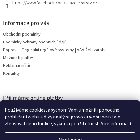
https://www.facebook.com/aaazelezarstvicz
Informace pro vás
Obchodní podmínky
Podmínky ochrany osobních údajů
Doprava | Originální regálové systémy | AAA Železářství
Možnosti platby
Reklamační řád
Kontakty
Přijímáme online platby
Používáme cookies, abychom Vám umožnili pohodlné
prohlížení webu a díky analýze provozu webu neustále
zlepšovali jeho funkce, výkon a použitelnost.
Více informací
Nastavení