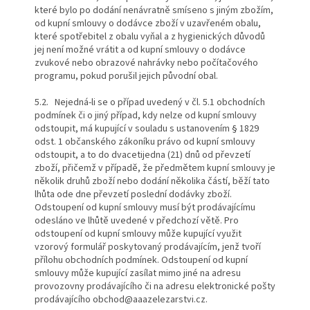
které bylo po dodání nenávratně smíseno s jiným zbožím,
od kupní smlouvy o dodávce zboží v uzavřeném obalu,
které spotřebitel z obalu vyňal a z hygienických důvodů
jej není možné vrátit a od kupní smlouvy o dodávce
zvukové nebo obrazové nahrávky nebo počítačového
programu, pokud porušil jejich původní obal.
5.2. Nejedná-li se o případ uvedený v čl. 5.1 obchodních
podmínek či o jiný případ, kdy nelze od kupní smlouvy
odstoupit, má kupující v souladu s ustanovením § 1829
odst. 1 občanského zákoníku právo od kupní smlouvy
odstoupit, a to do dvacetijedna (21) dnů od převzetí
zboží, přičemž v případě, že předmětem kupní smlouvy je
několik druhů zboží nebo dodání několika částí, běží tato
lhůta ode dne převzetí poslední dodávky zboží.
Odstoupení od kupní smlouvy musí být prodávajícímu
odesláno ve lhůtě uvedené v předchozí větě. Pro
odstoupení od kupní smlouvy může kupující využit
vzorový formulář poskytovaný prodávajícím, jenž tvoří
přílohu obchodních podmínek. Odstoupení od kupní
smlouvy může kupující zasílat mimo jiné na adresu
provozovny prodávajícího či na adresu elektronické pošty
prodávajícího obchod@aaazelezarstvi.cz.