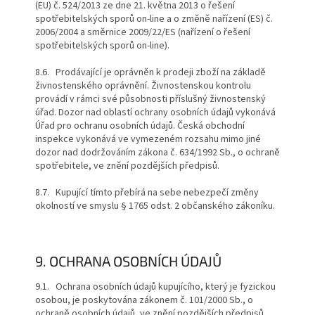
(EU) č. 524/2013 ze dne 21. května 2013 o řešení
spotřebitelských sporů on-line a o změně nařízení (ES) č.
2006/2004 a směrnice 2009/22/ES (nařízení o řešení
spotřebitelských sporů on-line).
8.6. Prodávající je oprávněn k prodeji zboží na základě
živnostenského oprávnění. Živnostenskou kontrolu
provádí v rámci své působnosti příslušný živnostenský
úřad. Dozor nad oblastí ochrany osobních údajů vykonává
Úřad pro ochranu osobních údajů. Česká obchodní
inspekce vykonává ve vymezeném rozsahu mimo jiné
dozor nad dodržováním zákona č. 634/1992 Sb., o ochraně
spotřebitele, ve znění pozdějších předpisů.
8.7. Kupující tímto přebírá na sebe nebezpečí změny
okolností ve
smyslu § 1765 odst. 2 občanského zákoníku.
9. OCHRANA OSOBNÍCH ÚDAJŮ
9.1. Ochrana osobních údajů kupujícího, který je fyzickou
osobou, je poskytována zákonem č. 101/2000 Sb., o
ochraně osobních údajů, ve znění pozdějších předpisů.