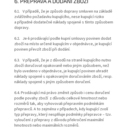
6. PŘEPRAVA A DODÁNÍ ZBOŽÍ
6.1. V případě, že je způsob dopravy smluven na základě
zvláštního požadavku kupujícího, nese kupující riziko
a případné dodatečné náklady spojené s tímto způsobem
dopravy.
6.2. Je-li prodávající podle kupní smlouvy povinen dodat
zboží na místo určené kupujícím v objednávce, je kupující
povinen převzít zboží při dodání.
6.3. V případě, že je z důvodů na straně kupujícího nutno
zboží doručovat opakovaně nebo jiným způsobem, než
bylo uvedeno v objednávce, je kupující povinen uhradit
náklady spojené s opakovaným doručováním zboží, resp.
náklady spojené s jiným způsobem doručení.
6.4.
Prodávající má právo změnit způsob i cenu doručení
podle povahy zboží z důvodu celkové hmotnost nebo
rozměrů tak, aby vyhovovali přepravním podmínkám
přepravců. A to zejména v případech, kdy kupující zvolí
typ přepravy, který nesplňuje podmínky přepravce – tzv.
vyloučení z přepravy z důvodu překročení maximální
hmotnosti nebo maximálních rozměrů.