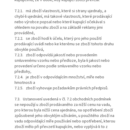
7.2.1. má zboží vlastnosti, které si strany ujednaly, a
chybí-li ujednání, má takové vlastnosti, které prodávající
nebo výrobce popsal nebo které kupující očekával s
ohledem na povahu zboží a na základě reklamy jimi
prováděné,
7.2.2. se zboží hodí k účelu, který pro jeho použití
prodávající uvádí nebo ke kterému se zboží tohoto druhu
obvykle používá,
7.2.3. zboží odpovídá jakostí nebo provedením
smluvenému vzorku nebo předloze, byla-li jakost nebo
provedení určeno podle smluveného vzorku nebo
předlohy,
7.2.4. je zboží v odpovídajícím množství, míře nebo
hmotnosti a
7.2.5. zboží vyhovuje požadavkům právních předpisů.
7.3. Ustanovení uvedená v čl. 7.2 obchodních podmínek
se nepoužijí u zboží prodávaného za nižší cenu na vadu,
pro kterou byla nižší cena ujednána, na opotřebení zboží
způsobené jeho obvyklým užíváním, u použitého zboží na
vadu odpovídající míře používání nebo opotřebení, kterou
zboží mělo při převzetí kupujícím, nebo vyplývá-li to z