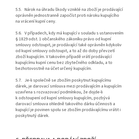
5.5. Nárok na úhradu škody vzniklé na zboží je prodávající
oprávněn jednostranně započíst proti nároku kupujícího
na vrácení kupní ceny.
5.6. V případech, kdy má kupující v souladu s ustanovením
§ 1829 odst. 1 občanského zákoníku právo od kupní
smlouvy odstoupit, je prodávající také oprávněn kdykoliv
od kupní smlouvy odstoupit, a to až do doby převzetí
zboží kupujícím. V takovém případě vrátí prodávající
kupujícímu kupní cenu bez zbytečného odkladu, a to
bezhotovostně na účet určený kupujícím.
5.7. Je-li společně se zbožím poskytnut kupujícímu
dárek, je darovací smlouva mezi prodávajícím a kupujícím
uzavřena s rozvazovací podmínkou, že dojde-li
k odstoupení od kupní smlouvy kupujícím, pozbývá
darovací smlouva ohledně takového dárku účinnosti a
kupující je povinen spolu se zbožím prodávajícímu vrátit i
poskytnutý dárek.