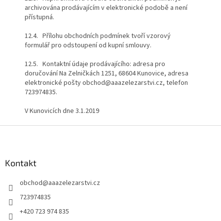
archivována prodávajícím v elektronické podobě a není
přístupná.
12.4. Přílohu obchodních podmínek tvoří vzorový
formulář pro odstoupení od kupní smlouvy.
12.5. Kontaktní údaje prodávajícího: adresa pro
doručování Na Zelničkách 1251, 68604 Kunovice, adresa
elektronické pošty obchod@aaazelezarstvi.cz, telefon
723974835.
V Kunovicích dne 3.1.2019
Z
á
p
a
Kontakt
t
obchod
@
aaazelezarstvi.cz
í
723974835
+420 723 974 835