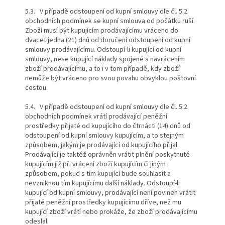
5.3. V případě odstoupení od kupní smlouvy dle čl. 5.2
obchodních podmínek se kupní smlouva od počátku ruší.
Zboží musí být kupujícím prodávajícímu vráceno do
dvacetijedna (21) dnů od doručení odstoupení od kupní
smlouvy prodávajícímu. Odstoupí-li kupující od kupní
smlouvy, nese kupující náklady spojené s navrácením
zboží prodávajícímu, a to i v tom případě, kdy zboží
nemůže být vráceno pro svou povahu obvyklou poštovní
cestou.
5.4. V případě odstoupení od kupní smlouvy dle čl. 5.2
obchodních podmínek vrátí prodávající peněžní
prostředky přijaté od kupujícího do čtrnácti (14) dnů od
odstoupení od kupní smlouvy kupujícím, a to stejným
způsobem, jakým je prodávající od kupujícího přijal.
Prodávající je taktéž oprávněn vrátit plnění poskytnuté
kupujícím již při vrácení zboží kupujícím či jiným
způsobem, pokud s tím kupující bude souhlasit a
nevzniknou tím kupujícímu další náklady. Odstoupí-li
kupující od kupní smlouvy, prodávající není povinen vrátit
přijaté peněžní prostředky kupujícímu dříve, než mu
kupující zboží vrátí nebo prokáže, že zboží prodávajícímu
odeslal.