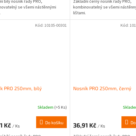
ní bílý nosník řady PRO,
Základní černý nosník řady PRO,
ovatelný se všemi nástěnnými
kombinovatelný se všemi nástěnn
.
lištami.
Kód:
10105-00301
Kód:
101
ík PRO 250mm, bílý
Nosník PRO 250mm, černý
Skladem
(>5 Ks)
Sklad
Do košíku
Do
1 Kč
36,91 Kč
/ Ks
/ Ks