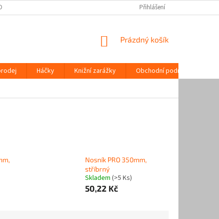
OPRAVA | ORIGINÁLNÍ REGÁLOVÉ SYSTÉMY | AAA ŽELEZÁŘSTVÍ
Přihlášení
MOŽNOSTI P
NÁKUPNÍ
Prázdný košík
KOŠÍK
prodej
Háčky
Knižní zarážky
Obchodní podmínky
K
mm,
Nosník PRO 350mm,
stříbrný
Skladem
(>5 Ks)
50,22 Kč