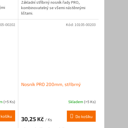
Základní stříbrný nosník řady PRO,
ými
kombinovatelný se všemi nástěnnými
lištami.
05-00202
Kód:
10105-00203
Nosník PRO 200mm, stříbrný
em
(>5 Ks)
Skladem
(>5 Ks)
 košíku
Do košíku
30,25 Kč
/ Ks