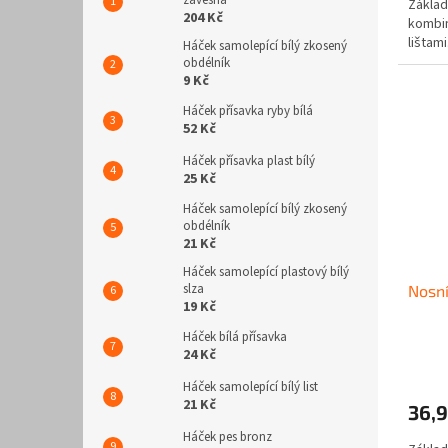
závěsná
Základ
204 Kč
kombin
lištami
Háček samolepící bílý zkosený
obdélník
9 Kč
Háček přísavka ryby bílá
52 Kč
Háček přísavka plast bílý
25 Kč
Háček samolepící bílý zkosený
obdélník
21 Kč
Háček samolepící plastový bílý
slza
Nosn
19 Kč
Háček bílá přísavka
24 Kč
Háček samolepící bílý list
21 Kč
36,9
Háček pes bronz