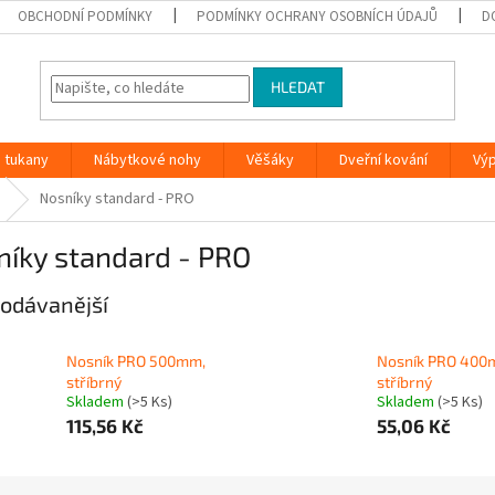
OBCHODNÍ PODMÍNKY
PODMÍNKY OCHRANY OSOBNÍCH ÚDAJŮ
D
HLEDAT
 tukany
Nábytkové nohy
Věšáky
Dveřní kování
Vý
Nosníky standard - PRO
níky standard - PRO
odávanější
Nosník PRO 500mm,
Nosník PRO 400
stříbrný
stříbrný
Skladem
(>5 Ks)
Skladem
(>5 Ks)
115,56 Kč
55,06 Kč