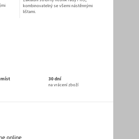
Základní stříbrný nosník řady PRO,
ými
kombinovatelný se všemi nástěnnými
lištami.
 míst
30 dní
na vrácení zboží
me online