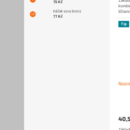
Základ
75 Kč
kombin
Háček sova bronz
lištami
77 Kč
Tip
Nosn
40,
Základ