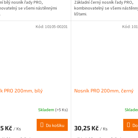
ní bílý nosník řady PRO,
Základní černý nosník řady PRO,
ovatelný se všemi nástěnnými
kombinovatelný se všemi nástěnn
.
lištami.
Kód:
10105-00201
Kód:
101
ík PRO 200mm, bílý
Nosník PRO 200mm, černý
Skladem
(>5 Ks)
Sklad
Do košíku
Do
25 Kč
30,25 Kč
/ Ks
/ Ks