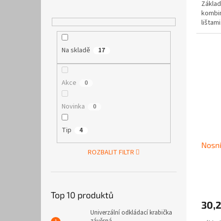
Základ
kombin
lištami
Na skladě
17
Akce
0
Novinka
0
Tip
4
Nosn
ROZBALIT FILTR
Top 10 produktů
30,
Univerzální odkládací krabička