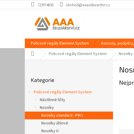
Přejít
723974835
obchod@aaazelezarstvi.cz
na
obsah
Policové regály Element System
Konzoly, podpěry,
Domů
Policové regály Element System
Nosníky
P
Nos
o
Přeskočit
s
Kategorie
kategorie
Nejpr
t
r
Policové regály Element System
a
Nástěnné lišty
n
Nosníky
n
í
Nosníky standard - PRO
p
Nosníky úhlové
a
Nosníky U
Ř