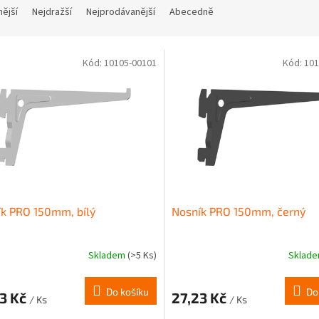
nější
Nejdražší
Nejprodávanější
Abecedně
Kód:
10105-00101
Kód:
101
k PRO 150mm, bílý
Nosník PRO 150mm, černý
Skladem
(>5 Ks)
Sklad
Do košíku
Do
23 Kč
27,23 Kč
/ Ks
/ Ks