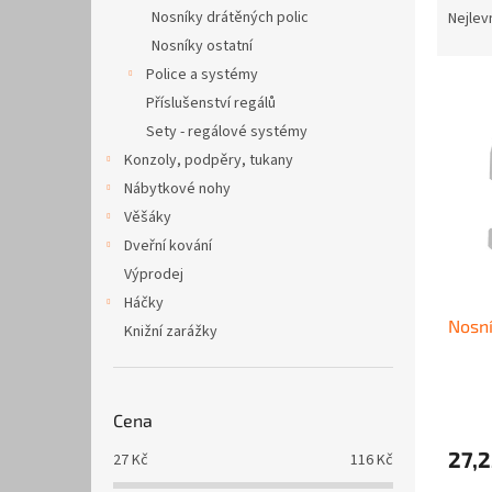
n
a
Nosníky drátěných polic
Nejlev
e
z
Nosníky ostatní
l
e
Police a systémy
V
n
Příslušenství regálů
ý
í
Sety - regálové systémy
p
p
i
r
Konzoly, podpěry, tukany
s
o
Nábytkové nohy
p
d
Věšáky
r
u
Dveřní kování
o
k
Výprodej
d
t
Háčky
u
ů
Nosní
k
Knižní zarážky
t
ů
Cena
27,
27
Kč
116
Kč