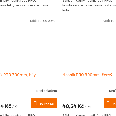
ní bílý nosník řady PRO,
Základní černý nosník řady PRO,
ovatelný se všemi nástěnnými
kombinovatelný se všemi nástěnn
.
lištami.
Kód:
10105-00401
Kód:
101
ík PRO 300mm, bílý
Nosník PRO 300mm, černý
Není skladem
Není
Do košíku
Do
54 Kč
40,54 Kč
/ Ks
/ Ks
ní bílý nosník řady PRO,
Základní černý nosník řady PRO,