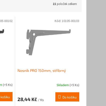
21
položek celkem
05-00102
Kód:
10105-00103
Nosník PRO 150mm, stříbrný
em
(>5 Ks)
Skladem
(>5 Ks)
 košíku
Do košíku
28,44 Kč
/ Ks