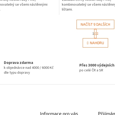
ovatelný se všemi nástěnnými
kombinovatelný se všemi nástěnn
.
lištami.
NAČÍST 9 DALŠÍCH
S
1
2
O
t
r
v
NAHORU
á
l
n
á
k
d
o
a
v
Doprava zdarma
c
Přes 3000 výdejních
á
k objednávce nad 4000 / 6000 Kč
í
po celé ČR a SR
n
dle typu dopravy
p
í
r
v
k
y
v
ý
p
Informace pro vás
Přijímá
i