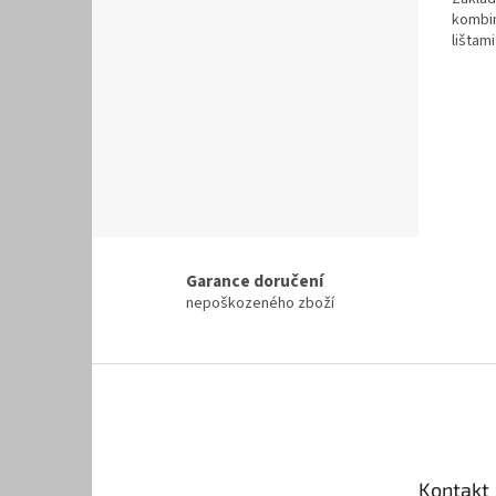
kombin
lištami
Garance doručení
nepoškozeného zboží
Z
á
p
a
t
Kontakt