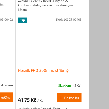
Základní stříbrný nosník řady PRO,
ými
kombinovatelný se všemi nástěnnými
lištami.
05-00402
Kód:
10105-00403
Tip
Nosník PRO 300mm, stříbrný
 skladem
Skladem
(>5 Ks)
 košíku
Do košíku
41,75 Kč
/ Ks