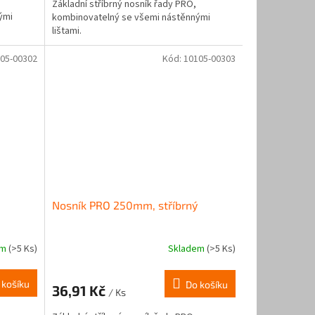
Základní stříbrný nosník řady PRO,
ými
kombinovatelný se všemi nástěnnými
lištami.
05-00302
Kód:
10105-00303
Nosník PRO 250mm, stříbrný
em
(>5 Ks)
Skladem
(>5 Ks)
 košíku
Do košíku
36,91 Kč
/ Ks