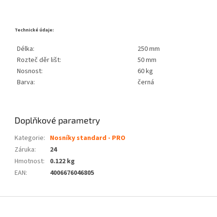
Technické údaje:
Délka:
250 mm
Rozteč děr lišt:
50 mm
Nosnost:
60 kg
Barva:
černá
Doplňkové parametry
Kategorie
:
Nosníky standard - PRO
Záruka
:
24
Hmotnost
:
0.122 kg
EAN
:
4006676046805
Z
á