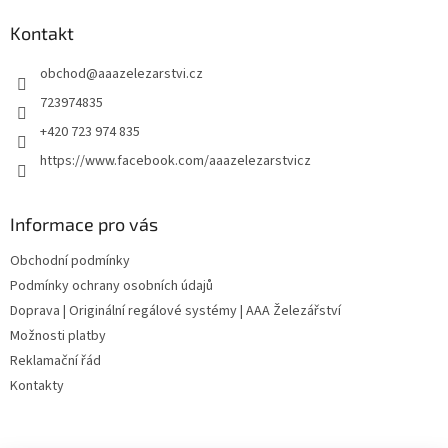
p
a
Kontakt
t
obchod
@
aaazelezarstvi.cz
í
723974835
+420 723 974 835
https://www.facebook.com/aaazelezarstvicz
Informace pro vás
Obchodní podmínky
Podmínky ochrany osobních údajů
Doprava | Originální regálové systémy | AAA Železářství
Možnosti platby
Reklamační řád
Kontakty