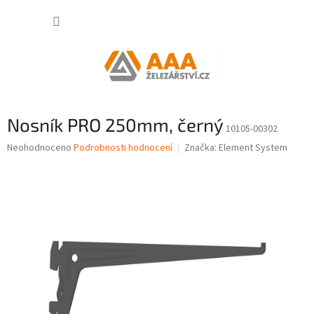
Přejít
NÁKUP
na
obsah
KOŠÍK
Nosník PRO 250mm, černý
10105-00302
Průměrné
Neohodnoceno
Podrobnosti hodnocení
Značka:
Element System
hodnocení
produktu
je
0,0
z
5
hvězdiček.