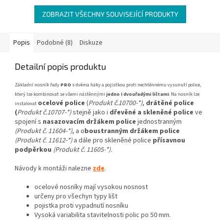
ZOBRAZIT VŠECHNY SOUVISEJÍCÍ PRODUKTY
Popis
Podobné (8)
Diskuze
Detailní popis produktu
Základní nosník řady
PRO
s dvěma háky a pojistkou proti nechtěnnému vysunutí police,
který lze kombinovat se všemi nástěnnými
jedno i dvouřadými lištami
. Na nosník lze
ocelové police
(
Produkt č.10700-*)
,
drátěné police
instalovat
(
Produkt č.10707-*)
stejně jako i
dřevěné a skleněné police
ve
spojení s
nasazovacím držákem police
jednostranným
(Produkt č. 11604-*)
, a o
boustranným držákem police
(Produkt č. 11612-*)
a dále pro skleněné police
přísavnou
podpěrkou
(Produkt č. 11605-*).
Návody k montáži nalezne
zde
.
ocelové nosníky mají vysokou nosnost
určeny pro všechyn typy lišt
pojistka proti vypadnutí nosníku
Vysoká variabilita stavitelnosti polic po 50 mm.