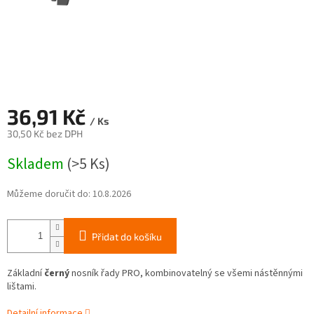
36,91 Kč
/ Ks
30,50 Kč bez DPH
Měrná
Skladem
(>5 Ks)
cena:
Můžeme doručit do:
10.8.2026
Přidat do košíku
Základní
černý
nosník řady PRO, kombinovatelný se všemi nástěnnými
lištami.
Detailní informace