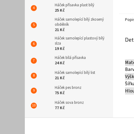
Háček přísavka plast bílý
25 Kč
Popi
Háček samolepící bílý zkosený
obdélník
21 Kč
Háček samolepící plastový bílý
Det
slza
19 Kč
Háček bílá přísavka
Mate
24 Kč
Bar
Háček samolepící bílý list
Výš
21 Kč
Šířk
Háček pes bronz
Hlo
75 Kč
Háček sova bronz
77 Kč
Z
á
p