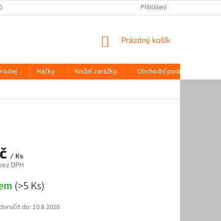
OPRAVA | ORIGINÁLNÍ REGÁLOVÉ SYSTÉMY | AAA ŽELEZÁŘSTVÍ
Přihlášení
MOŽNOSTI P
NÁKUPNÍ
Prázdný košík
KOŠÍK
prodej
Háčky
Knižní zarážky
Obchodní podmínky
K
Kč
/ Ks
 bez DPH
dem
(>5 Ks)
oručit do:
10.8.2026