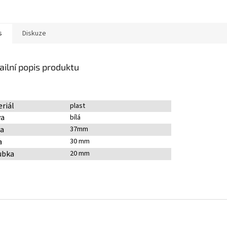
s
Diskuze
ailní popis produktu
riál
plast
va
bílá
ka
37mm
a
30 mm
ubka
20 mm