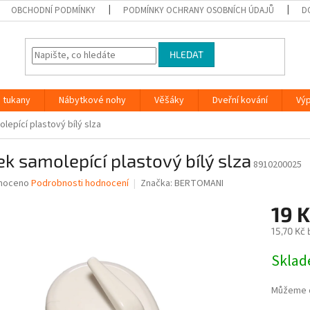
OBCHODNÍ PODMÍNKY
PODMÍNKY OCHRANY OSOBNÍCH ÚDAJŮ
D
HLEDAT
 tukany
Nábytkové nohy
Věšáky
Dveřní kování
Vý
lepící plastový bílý slza
k samolepící plastový bílý slza
8910200025
né
noceno
Podrobnosti hodnocení
Značka:
BERTOMANI
ní
19 
u
15,70 Kč
Měrná
Skla
cena:
ek.
Můžeme d