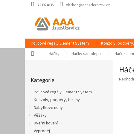
Přejít
723974835
obchod@aaazelezarstvi.cz
na
obsah
Policové regály Element System
Konzoly, podpěry,
Domů
Háčky
Háčky samolepící
Háček samo
P
Háče
o
Přeskočit
s
Průměr
Neohod
Kategorie
kategorie
t
hodnoce
r
produkt
Policové regály Element System
a
je
Konzoly, podpěry, tukany
0,0
n
z
Nábytkové nohy
n
5
í
Věšáky
hvězdič
p
Dveřní kování
a
Výprodej