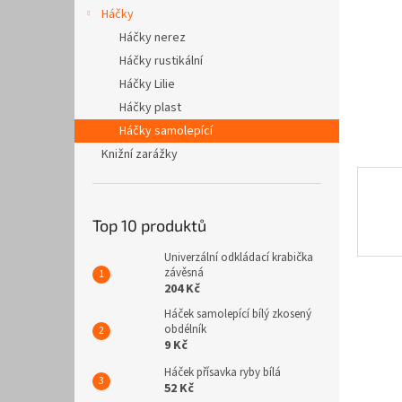
n
Háčky
e
Háčky nerez
l
Háčky rustikální
Háčky Lilie
Háčky plast
Háčky samolepící
Knižní zarážky
Top 10 produktů
Univerzální odkládací krabička
závěsná
204 Kč
Háček samolepící bílý zkosený
obdélník
9 Kč
Háček přísavka ryby bílá
52 Kč