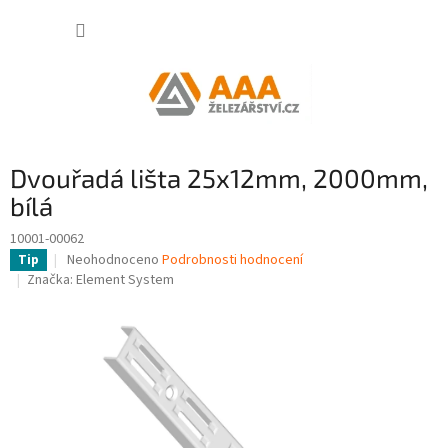
Přejít
NÁKUP
na
obsah
KOŠÍK
Dvouřadá lišta 25x12mm, 2000mm,
bílá
10001-00062
Průměrné
Neohodnoceno
Podrobnosti hodnocení
Tip
hodnocení
Značka:
Element System
produktu
je
0,0
z
5
hvězdiček.