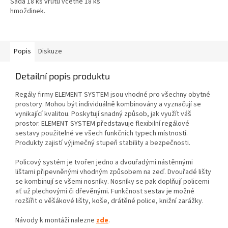
Sada 18 ks vrutů včetně 18 ks
hmoždinek.
Popis
Diskuze
Detailní popis produktu
Regály firmy ELEMENT SYSTEM jsou vhodné pro všechny obytné
prostory. Mohou být individuálně kombinovány a vyznačují se
vynikající kvalitou. Poskytují snadný způsob, jak využít váš
prostor. ELEMENT SYSTEM představuje flexibilní regálové
sestavy použitelné ve všech funkčních typech místností.
Produkty zajistí výjimečný stupeň stability a bezpečnosti.
Policový systém je tvořen jedno a dvouřadými nástěnnými
lištami připevněnými vhodným způsobem na zeď. Dvouřadé lišty
se kombinují se všemi nosníky. Nosníky se pak doplňují policemi
ať už plechovými či dřevěnými. Funkčnost sestav je možné
rozšířit o věšákové lišty, koše, drátěné police, knižní zarážky.
Návody k montáži nalezne
zde
.