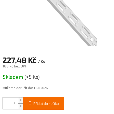
227,48 Kč
/ Ks
188 Kč bez DPH
Měrná
Skladem
(>5 Ks)
cena:
Můžeme doručit do:
11.8.2026
Přidat do košíku