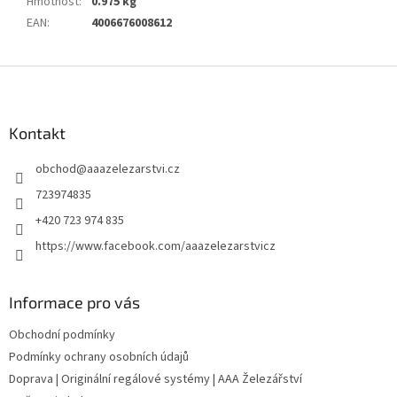
Hmotnost
:
0.975 kg
EAN
:
4006676008612
Z
á
p
a
Kontakt
t
obchod
@
aaazelezarstvi.cz
í
723974835
+420 723 974 835
https://www.facebook.com/aaazelezarstvicz
Informace pro vás
Obchodní podmínky
Podmínky ochrany osobních údajů
Doprava | Originální regálové systémy | AAA Železářství