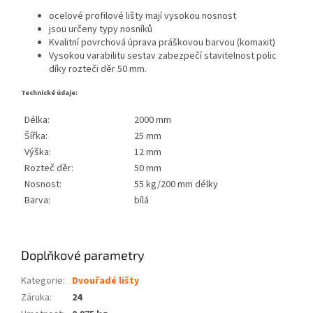
ocelové profilové lišty mají vysokou nosnost
jsou určeny typy nosníků
Kvalitní povrchová úprava práškovou barvou (komaxit)
Vysokou varabilitu sestav zabezpečí stavitelnost polic
díky rozteči děr 50 mm.
Technické údaje:
Délka:
2000 mm
Šířka:
25 mm
Výška:
12 mm
Rozteč děr:
50 mm
Nosnost:
55 kg/200 mm délky
Barva:
bílá
Doplňkové parametry
Kategorie
:
Dvouřadé lišty
Záruka
:
24