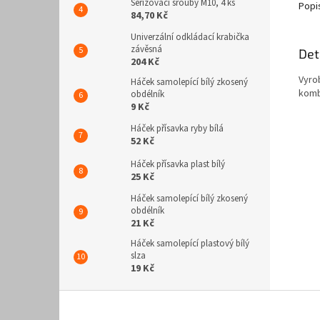
Seřizovací šrouby M10, 4 ks
Popi
84,70 Kč
Univerzální odkládací krabička
závěsná
Det
204 Kč
Vyro
Háček samolepící bílý zkosený
komb
obdélník
9 Kč
Háček přísavka ryby bílá
52 Kč
Háček přísavka plast bílý
25 Kč
Háček samolepící bílý zkosený
obdélník
21 Kč
Háček samolepící plastový bílý
slza
19 Kč
Z
á