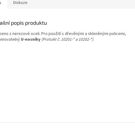
s
Diskuze
ailní popis produktu
beno z nerezové oceli. Pro použití s dřevěnými a skleněnými policemi,
inovatelný
U-nosníky
(Protukt č. 10201-* a 10202-*)
.