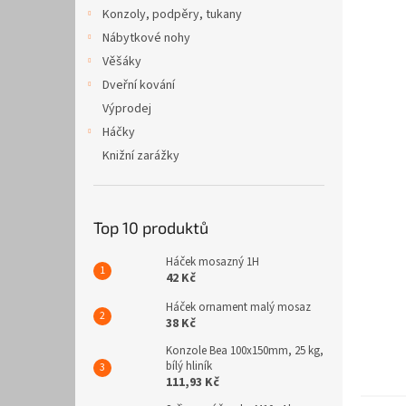
n
Konzoly, podpěry, tukany
e
Nábytkové nohy
l
Věšáky
Dveřní kování
Výprodej
Háčky
Knižní zarážky
Top 10 produktů
Háček mosazný 1H
42 Kč
Háček ornament malý mosaz
38 Kč
Konzole Bea 100x150mm, 25 kg,
bílý hliník
111,93 Kč