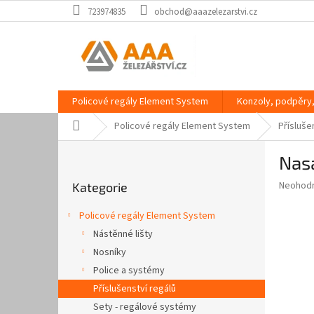
Přejít
723974835
obchod@aaazelezarstvi.cz
na
obsah
Policové regály Element System
Konzoly, podpěry,
Domů
Policové regály Element System
Přísluše
P
Nasa
o
Přeskočit
s
Průměr
Neohod
Kategorie
kategorie
t
hodnoce
r
produkt
Policové regály Element System
a
je
Nástěnné lišty
0,0
n
z
Nosníky
n
5
í
Police a systémy
hvězdič
p
Příslušenství regálů
a
Sety - regálové systémy