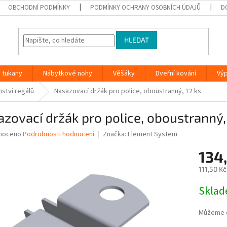
OBCHODNÍ PODMÍNKY
PODMÍNKY OCHRANY OSOBNÍCH ÚDAJŮ
D
HLEDAT
 tukany
Nábytkové nohy
Věšáky
Dveřní kování
Vý
nství regálů
Nasazovací držák pro police, oboustranný, 12 ks
zovací držák pro police, oboustranný,
né
noceno
Podrobnosti hodnocení
Značka:
Element System
ní
134
u
111,50 K
Měrná
Skla
cena:
ek.
Můžeme d