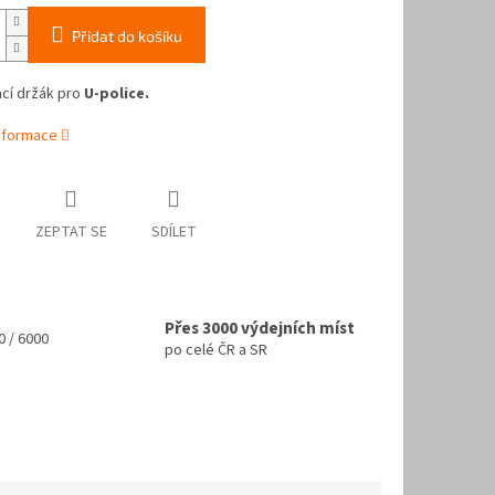
Přidat do košíku
cí držák pro
U-police.
informace
ZEPTAT SE
SDÍLET
Přes 3000 výdejních míst
 / 6000
po celé ČR a SR