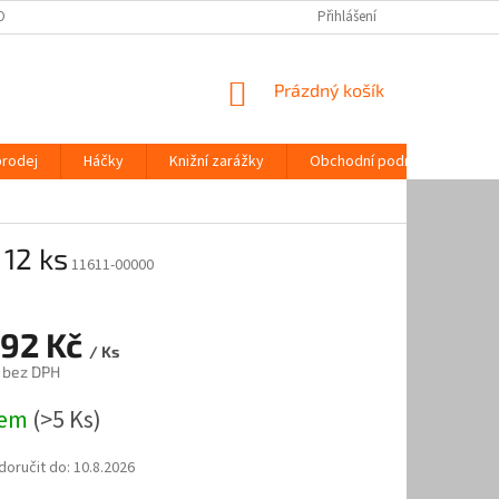
OPRAVA | ORIGINÁLNÍ REGÁLOVÉ SYSTÉMY | AAA ŽELEZÁŘSTVÍ
Přihlášení
MOŽNOSTI P
NÁKUPNÍ
Prázdný košík
KOŠÍK
prodej
Háčky
Knižní zarážky
Obchodní podmínky
K
 12 ks
11611-00000
,92 Kč
/ Ks
č bez DPH
dem
(>5 Ks)
oručit do:
10.8.2026