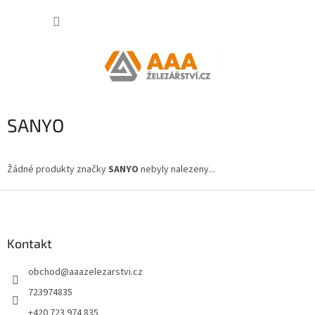
Přejít
NÁKUP
na
obsah
KOŠÍK
SANYO
Žádné produkty značky
SANYO
nebyly nalezeny...
Z
á
p
a
Kontakt
t
obchod
@
aaazelezarstvi.cz
í
723974835
+420 723 974 835