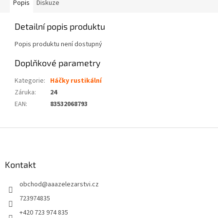
Popis
Diskuze
Detailní popis produktu
Popis produktu není dostupný
Doplňkové parametry
Kategorie
:
Háčky rustikální
Záruka
:
24
EAN
:
83532068793
Z
á
p
a
Kontakt
t
obchod
@
aaazelezarstvi.cz
í
723974835
+420 723 974 835