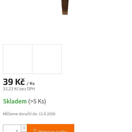
39 Kč
/ Ks
32,23 Kč bez DPH
Měrná
Skladem
(>5 Ks)
cena:
Můžeme doručit do:
11.8.2026
Přidat do košíku