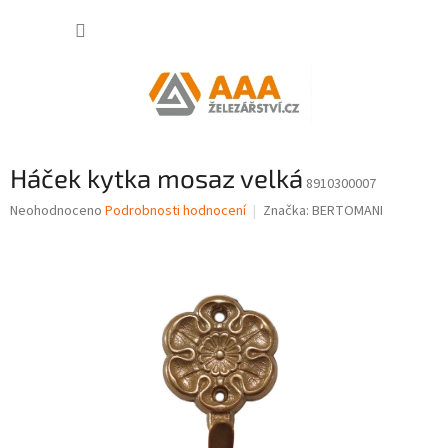
Přejít
NÁKUP
na
obsah
KOŠÍK
Háček kytka mosaz velká
8910300007
Průměrné
Neohodnoceno
Podrobnosti hodnocení
Značka:
BERTOMANI
hodnocení
produktu
je
0,0
z
5
hvězdiček.