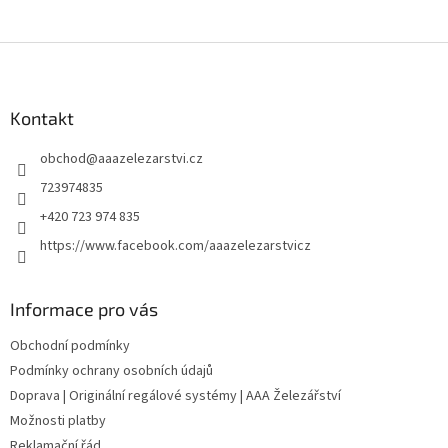
Z
á
p
a
Kontakt
t
obchod
@
aaazelezarstvi.cz
í
723974835
+420 723 974 835
https://www.facebook.com/aaazelezarstvicz
Informace pro vás
Obchodní podmínky
Podmínky ochrany osobních údajů
Doprava | Originální regálové systémy | AAA Železářství
Možnosti platby
Reklamační řád