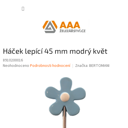
Přejít
NÁKUP
na
obsah
KOŠÍK
Háček lepící 45 mm modrý květ
8910200016
Průměrné
Neohodnoceno
Podrobnosti hodnocení
Značka:
BERTOMANI
hodnocení
produktu
je
0,0
z
5
hvězdiček.