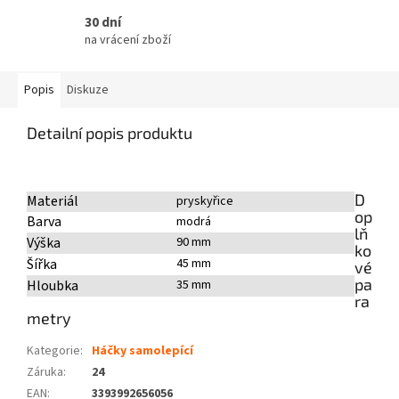
30 dní
na vrácení zboží
Popis
Diskuze
Detailní popis produktu
D
Materiál
pryskyřice
op
Barva
modrá
lň
Výška
90 mm
ko
Šířka
45 mm
vé
pa
Hloubka
35 mm
ra
metry
Kategorie
:
Háčky samolepící
Záruka
:
24
EAN
:
3393992656056