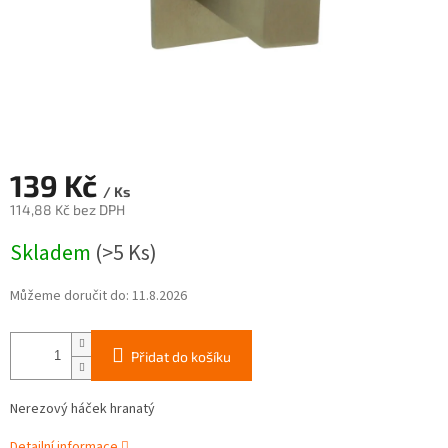
139 Kč
/ Ks
114,88 Kč bez DPH
Měrná
Skladem
(>5 Ks)
cena:
Můžeme doručit do:
11.8.2026
Přidat do košíku
Nerezový háček hranatý
Detailní informace