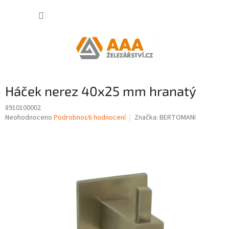
Přejít
NÁKUP
na
obsah
KOŠÍK
Háček nerez 40x25 mm hranatý
8910100002
Průměrné
Neohodnoceno
Podrobnosti hodnocení
Značka:
BERTOMANI
hodnocení
produktu
je
0,0
z
5
hvězdiček.