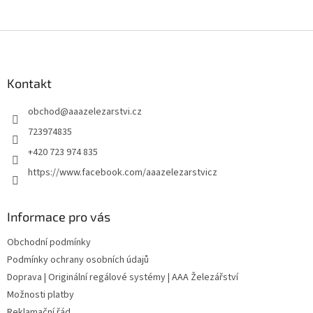
Z
á
p
a
Kontakt
t
obchod
@
aaazelezarstvi.cz
í
723974835
+420 723 974 835
https://www.facebook.com/aaazelezarstvicz
Informace pro vás
Obchodní podmínky
Podmínky ochrany osobních údajů
Doprava | Originální regálové systémy | AAA Železářství
Možnosti platby
Reklamační řád