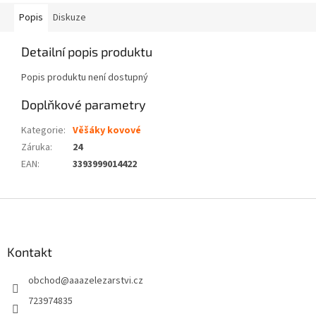
Popis
Diskuze
Detailní popis produktu
Popis produktu není dostupný
Doplňkové parametry
Kategorie
:
Věšáky kovové
Záruka
:
24
EAN
:
3393999014422
Z
á
p
a
Kontakt
t
obchod
@
aaazelezarstvi.cz
í
723974835