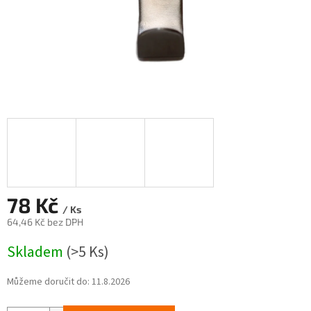
78 Kč
/ Ks
64,46 Kč bez DPH
Měrná
Skladem
(>5 Ks)
cena:
Můžeme doručit do:
11.8.2026