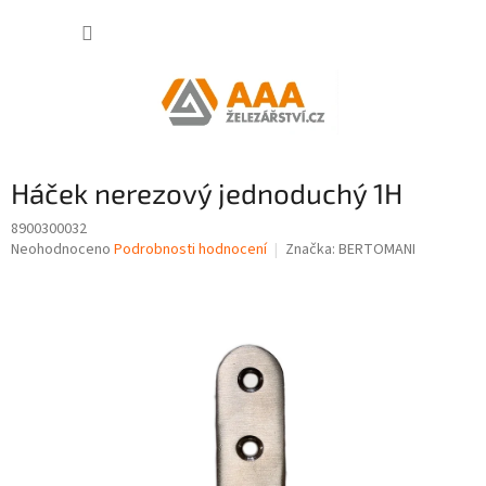
Přejít
NÁKUP
na
obsah
KOŠÍK
Háček nerezový jednoduchý 1H
8900300032
Průměrné
Neohodnoceno
Podrobnosti hodnocení
Značka:
BERTOMANI
hodnocení
produktu
je
0,0
z
5
hvězdiček.