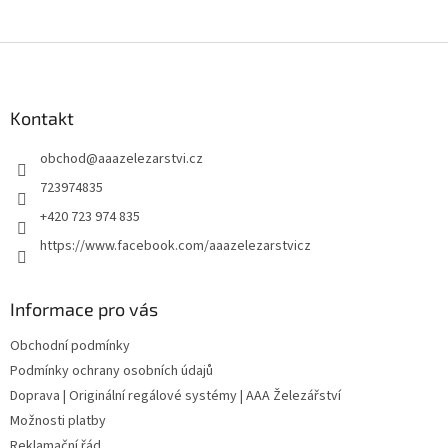
Z
á
p
a
Kontakt
t
obchod
@
aaazelezarstvi.cz
í
723974835
+420 723 974 835
https://www.facebook.com/aaazelezarstvicz
Informace pro vás
Obchodní podmínky
Podmínky ochrany osobních údajů
Doprava | Originální regálové systémy | AAA Železářství
Možnosti platby
Reklamační řád