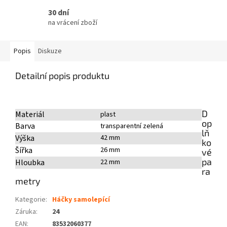
30 dní
na vrácení zboží
Popis
Diskuze
Detailní popis produktu
D
Materiál
plast
op
Barva
transparentní zelená
lň
Výška
42 mm
ko
Šířka
26 mm
vé
pa
Hloubka
22 mm
ra
metry
Kategorie
:
Háčky samolepící
Záruka
:
24
EAN
:
83532060377