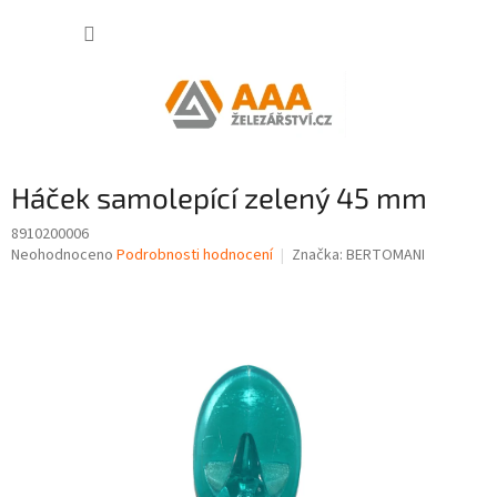
Přejít
NÁKUP
na
obsah
KOŠÍK
Háček samolepící zelený 45 mm
8910200006
Průměrné
Neohodnoceno
Podrobnosti hodnocení
Značka:
BERTOMANI
hodnocení
produktu
je
0,0
z
5
hvězdiček.