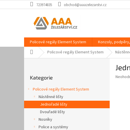
Přejít
723974835
obchod@aaazelezarstvi.cz
na
obsah
Policové regály Element System
Konzoly, podpěry,
Domů
Policové regály Element System
Nástěnné
P
Jedn
o
Přeskočit
s
Průměr
Neohod
Kategorie
kategorie
t
hodnoce
r
produkt
Policové regály Element System
a
je
Nástěnné lišty
0,0
n
z
Jednořadé lišty
n
5
í
Dvouřadé lišty
hvězdič
p
Nosníky
a
Police a systémy