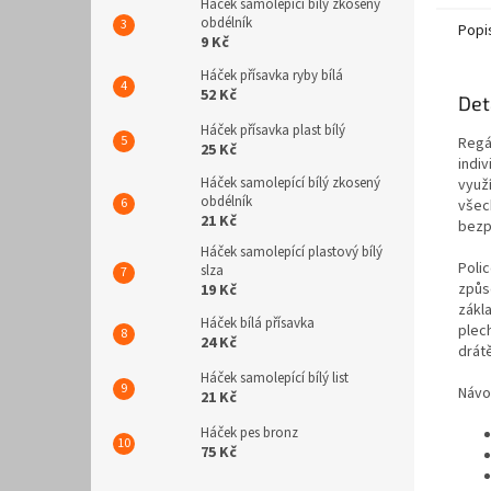
Háček samolepící bílý zkosený
obdélník
Popi
9 Kč
Háček přísavka ryby bílá
52 Kč
Det
Háček přísavka plast bílý
Regá
25 Kč
indiv
Háček samolepící bílý zkosený
využ
obdélník
všech
21 Kč
bezp
Háček samolepící plastový bílý
Poli
slza
způs
19 Kč
zákl
Háček bílá přísavka
plec
24 Kč
drát
Háček samolepící bílý list
Návo
21 Kč
Háček pes bronz
75 Kč