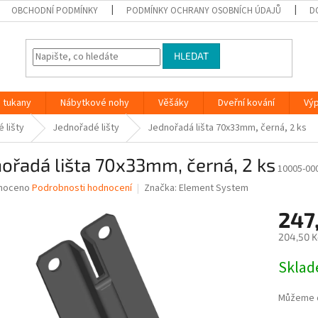
OBCHODNÍ PODMÍNKY
PODMÍNKY OCHRANY OSOBNÍCH ÚDAJŮ
D
HLEDAT
 tukany
Nábytkové nohy
Věšáky
Dveřní kování
Vý
 lišty
Jednořadé lišty
Jednořadá lišta 70x33mm, černá, 2 ks
ořadá lišta 70x33mm, černá, 2 ks
10005-00
né
noceno
Podrobnosti hodnocení
Značka:
Element System
ní
247
u
204,50 K
Měrná
Skla
cena:
ek.
Můžeme d