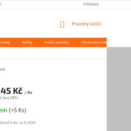
OPRAVA | ORIGINÁLNÍ REGÁLOVÉ SYSTÉMY | AAA ŽELEZÁŘSTVÍ
Přihlášení
MOŽNOSTI P
NÁKUPNÍ
Prázdný košík
KOŠÍK
prodej
Háčky
Knižní zarážky
Obchodní podmínky
K
006
,45 Kč
/ Ks
č bez DPH
dem
(>5 Ks)
oručit do:
11.8.2026