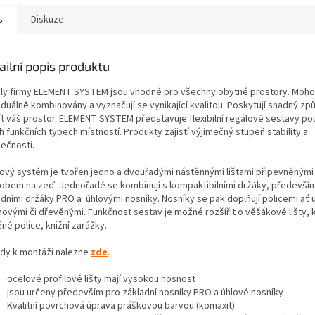
s
Diskuze
ailní popis produktu
ly firmy ELEMENT SYSTEM jsou vhodné pro všechny obytné prostory. Moho
iduálně kombinovány a vyznačují se vynikající kvalitou. Poskytují snadný zp
ít váš prostor. ELEMENT SYSTEM představuje flexibilní regálové sestavy po
 funkčních typech místností. Produkty zajistí výjimečný stupeň stability a
ečnosti.
cový systém je tvořen jedno a dvouřadými nástěnnými lištami připevněným
obem na zeď. Jednořadé se kombinují s kompaktibilními držáky, předevší
adními držáky PRO a úhlovými nosníky. Nosníky se pak doplňují policemi ať 
hovými či dřevěnými. Funkčnost sestav je možné rozšířit o věšákové lišty, 
ěné police, knižní zarážky.
dy k montáži nalezne
zde
.
ocelové profilové lišty mají vysokou nosnost
jsou určeny především pro základní nosníky PRO a úhlové nosníky
Kvalitní povrchová úprava práškovou barvou (komaxit)