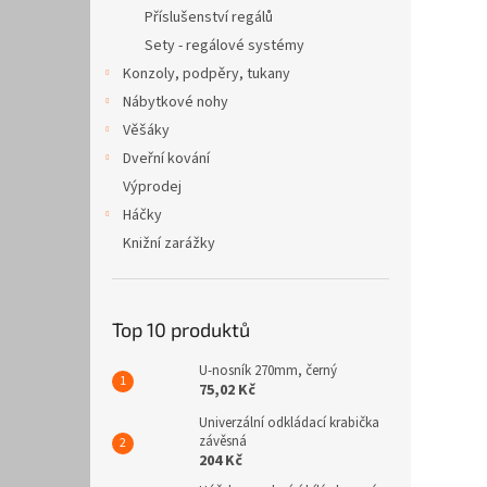
n
Příslušenství regálů
e
Sety - regálové systémy
l
Konzoly, podpěry, tukany
Nábytkové nohy
Věšáky
Dveřní kování
Výprodej
Háčky
Knižní zarážky
Top 10 produktů
U-nosník 270mm, černý
75,02 Kč
Univerzální odkládací krabička
závěsná
204 Kč