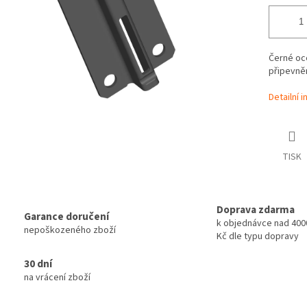
Černé oce
připevněn
Detailní 
TISK
Doprava zdarma
Garance doručení
k objednávce nad 4000
nepoškozeného zboží
Kč dle typu dopravy
30 dní
na vrácení zboží