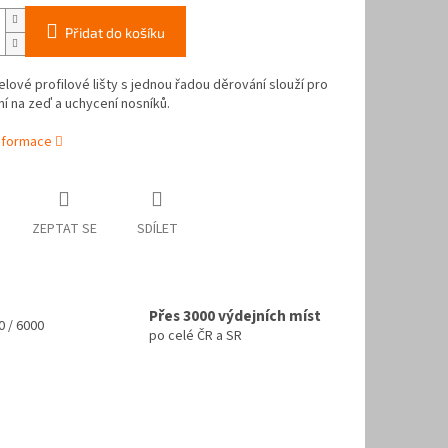
Přidat do košíku
lové profilové lišty s jednou řadou děrování slouží pro
í na zeď a uchycení nosníků.
informace
ZEPTAT SE
SDÍLET
Přes 3000 výdejních míst
 / 6000
po celé ČR a SR