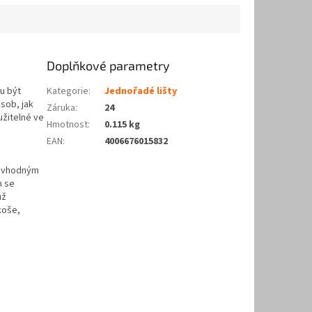
Doplňkové parametry
u být
Kategorie
:
Jednořadé lišty
ůsob, jak
Záruka
:
24
užitelné ve
Hmotnost
:
0.115 kg
EAN
:
4006676015832
i vhodným
m se
už
koše,