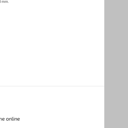
50 mm.
me online