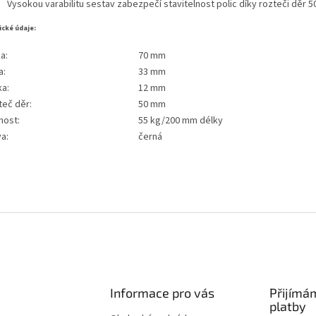
Vysokou varabilitu sestav zabezpečí stavitelnost polic díky rozteči děr 
ické údaje:
a:
70 mm
a:
33 mm
ka:
12 mm
teč děr:
50 mm
nost:
55 kg/200 mm délky
va:
černá
Informace pro vás
Přijímá
platby