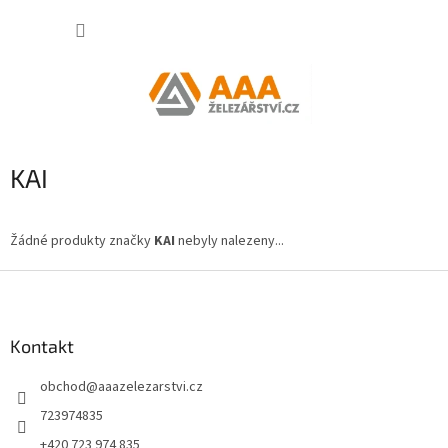
Přejít
NÁKUP
na
obsah
KOŠÍK
KAI
Žádné produkty značky
KAI
nebyly nalezeny...
Z
á
p
a
Kontakt
t
obchod
@
aaazelezarstvi.cz
í
723974835
+420 723 974 835