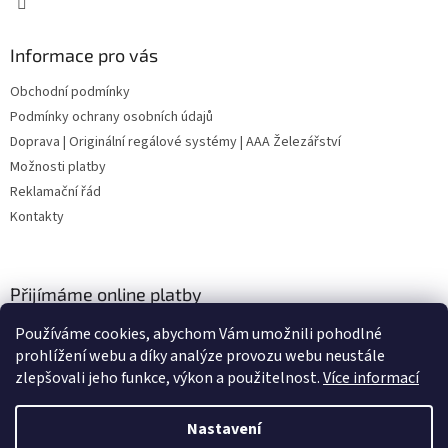
Informace pro vás
Obchodní podmínky
Podmínky ochrany osobních údajů
Doprava | Originální regálové systémy | AAA Železářství
Možnosti platby
Reklamační řád
Kontakty
Přijímáme online platby
Používáme cookies, abychom Vám umožnili pohodlné
prohlížení webu a díky analýze provozu webu neustále
zlepšovali jeho funkce, výkon a použitelnost.
Více informací
Nastavení
Vytvořil Shoptet