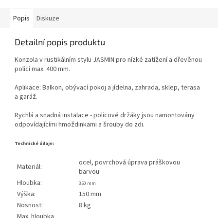
Popis
Diskuze
Detailní popis produktu
Konzola v rustikálním stylu JASMIN pro nízké zatížení a dřevěnou
polici max. 400 mm.
Aplikace: Balkon, obývací pokoj a jídelna, zahrada, sklep, terasa
a garáž.
Rychlá a snadná instalace - policové držáky jsou namontovány
odpovídajícími hmoždinkami a šrouby do zdi.
Technické údaje:
ocel, povrchová úprava práškovou
Materiál:
barvou
Hloubka:
350 mm
Výška:
150 mm
Nosnost:
8 kg
Max. hloubka