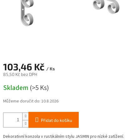
103,46 Kč
/ Ks
85,50 Kč bez DPH
Měrná
Skladem
(>5 Ks)
cena:
Můžeme doručit do:
10.8.2026
Přidat do košíku
Dekorativní konzola v rustikálním stylu JASMIN pro nízké zatížení.