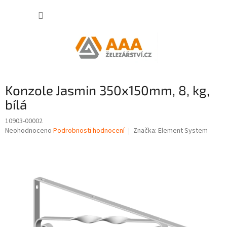
Přejít
NÁKUP
na
obsah
KOŠÍK
Konzole Jasmin 350x150mm, 8, kg,
bílá
10903-00002
Průměrné
Neohodnoceno
Podrobnosti hodnocení
Značka:
Element System
hodnocení
produktu
je
0,0
z
5
hvězdiček.