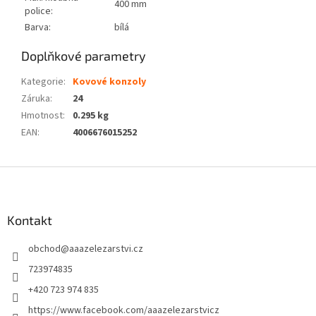
400 mm
police:
Barva:
bílá
Doplňkové parametry
Kategorie
:
Kovové konzoly
Záruka
:
24
Hmotnost
:
0.295 kg
EAN
:
4006676015252
Z
á
p
a
Kontakt
t
obchod
@
aaazelezarstvi.cz
í
723974835
+420 723 974 835
https://www.facebook.com/aaazelezarstvicz