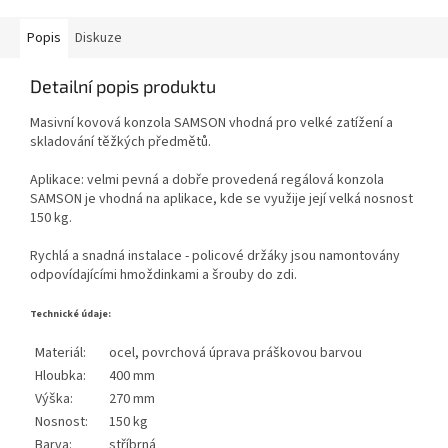
Popis
Diskuze
Detailní popis produktu
Masivní kovová konzola SAMSON vhodná pro velké zatížení a
skladování těžkých předmětů.
Aplikace: velmi pevná a dobře provedená regálová konzola
SAMSON je vhodná na aplikace, kde se využije její velká nosnost
150 kg.
Rychlá a snadná instalace - policové držáky jsou namontovány
odpovídajícími hmoždinkami a šrouby do zdi.
Technické údaje:
Materiál:
ocel, povrchová úprava práškovou barvou
Hloubka:
400 mm
Výška:
270 mm
Nosnost:
150 kg
Barva:
stříbrná