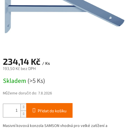
234,14 Kč
/ Ks
193,50 Kč bez DPH
Měrná
Skladem
(>5 Ks)
cena:
Můžeme doručit do:
7.8.2026
Přidat do košíku
Masivní kovová konzola SAMSON vhodná pro velké zatížení a