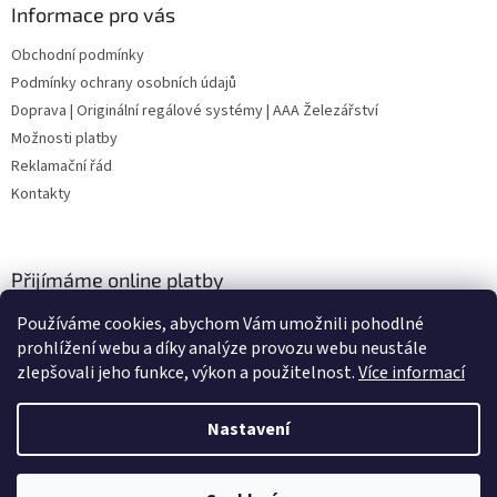
Informace pro vás
Obchodní podmínky
Podmínky ochrany osobních údajů
Doprava | Originální regálové systémy | AAA Železářství
Možnosti platby
Reklamační řád
Kontakty
Přijímáme online platby
Používáme cookies, abychom Vám umožnili pohodlné
prohlížení webu a díky analýze provozu webu neustále
zlepšovali jeho funkce, výkon a použitelnost.
Více informací
Nastavení
Vytvořil Shoptet