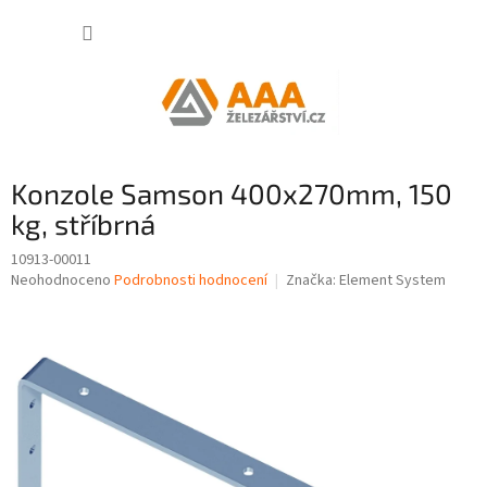
Přejít
NÁKUP
na
obsah
KOŠÍK
Konzole Samson 400x270mm, 150
kg, stříbrná
10913-00011
Průměrné
Neohodnoceno
Podrobnosti hodnocení
Značka:
Element System
hodnocení
produktu
je
0,0
z
5
hvězdiček.