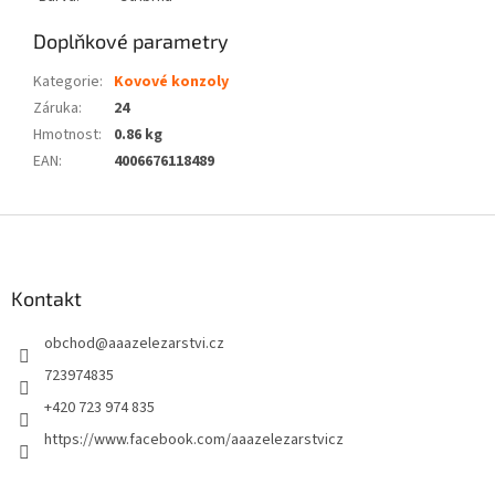
Doplňkové parametry
Kategorie
:
Kovové konzoly
Záruka
:
24
Hmotnost
:
0.86 kg
EAN
:
4006676118489
Z
á
p
a
Kontakt
t
obchod
@
aaazelezarstvi.cz
í
723974835
+420 723 974 835
https://www.facebook.com/aaazelezarstvicz