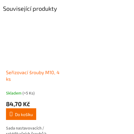
Související produkty
Seřizovací šrouby M10, 4
ks
Skladem
(>5 Ks)
84,70 Kč
Do košíku
Sada nastavovacích /
rektifikačních šroubů k