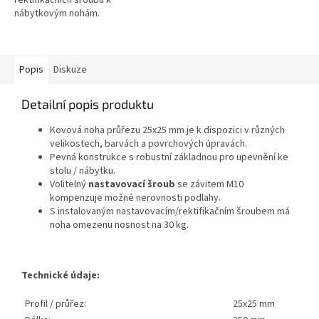
nábytkovým nohám.
Popis
Diskuze
Detailní popis produktu
Kovová noha průřezu 25x25 mm je k dispozici v různých
velikostech, barvách a povrchových úpravách.
Pevná konstrukce s robustní základnou pro upevnění ke
stolu / nábytku.
Volitelný
nastavovací šroub
se závitem M10
kompenzuje možné nerovnosti podlahy.
S instalovaným nastavovacím/rektifikačním šroubem má
noha omezenu nosnost na 30 kg.
Technické údaje:
Profil / průřez:
25x25 mm