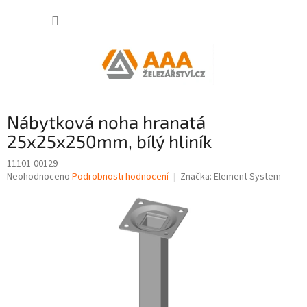
Přejít
NÁKUP
na
obsah
KOŠÍK
Nábytková noha hranatá
25x25x250mm, bílý hliník
11101-00129
Průměrné
Neohodnoceno
Podrobnosti hodnocení
Značka:
Element System
hodnocení
produktu
je
0,0
z
5
hvězdiček.