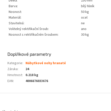
Délka:
250 mm
Barva:
bílý hliník
Nosnost:
50 kg
Materiál:
ocel
Stavitelná:
ne
Volitelný rektifikační šroub:
ano
Nosnost s rektifikačním šroubem:
30 kg
Doplňkové parametry
Kategorie
:
Nábytkové nohy hranaté
Záruka
:
24
Hmotnost
:
0.218 kg
EAN
:
4006676033676
Z
á
p