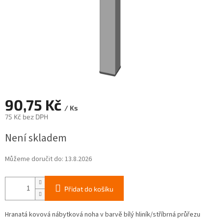
90,75 Kč
/ Ks
75 Kč bez DPH
Měrná
Není skladem
cena:
Můžeme doručit do:
13.8.2026
Přidat do košíku
Hranatá kovová nábytková noha v barvě bílý hliník/stříbrná průřezu