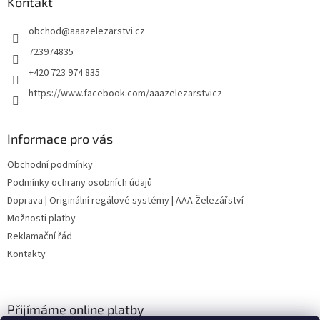
a
Kontakt
t
obchod
@
aaazelezarstvi.cz
í
723974835
+420 723 974 835
https://www.facebook.com/aaazelezarstvicz
Informace pro vás
Obchodní podmínky
Podmínky ochrany osobních údajů
Doprava | Originální regálové systémy | AAA Železářství
Možnosti platby
Reklamační řád
Kontakty
Přijímáme online platby