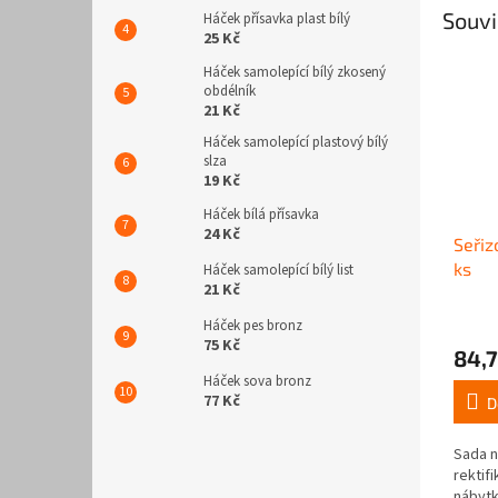
Souvi
Háček přísavka plast bílý
25 Kč
Háček samolepící bílý zkosený
obdélník
21 Kč
Háček samolepící plastový bílý
slza
19 Kč
Háček bílá přísavka
24 Kč
Seřiz
ks
Háček samolepící bílý list
21 Kč
Háček pes bronz
75 Kč
84,7
Háček sova bronz
77 Kč
D
Sada n
rektif
nábyt