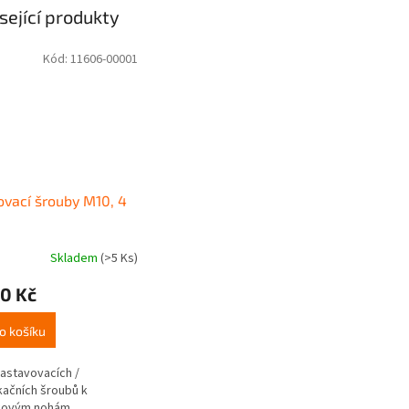
sející produkty
Kód:
11606-00001
ovací šrouby M10, 4
Skladem
(>5 Ks)
0 Kč
o košíku
astavovacích /
ikačních šroubů k
kovým nohám.