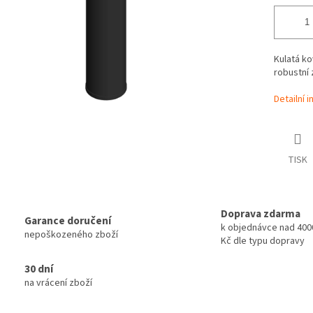
Kulatá k
robustní
Detailní 
TISK
Doprava zdarma
Garance doručení
k objednávce nad 4000
nepoškozeného zboží
Kč dle typu dopravy
30 dní
na vrácení zboží