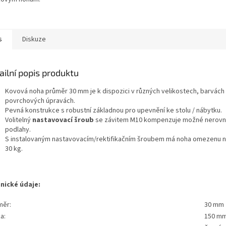
s
Diskuze
ailní popis produktu
Kovová noha průměr 30 mm je k dispozici v různých velikostech, barvách
povrchových úpravách.
Pevná konstrukce s robustní základnou pro upevnění ke stolu / nábytku.
Volitelný
nastavovací šroub
se závitem M10 kompenzuje možné nerovn
podlahy.
S instalovaným nastavovacím/rektifikačním šroubem má noha omezenu 
30 kg.
nické údaje:
měr:
30 mm
a:
150 m