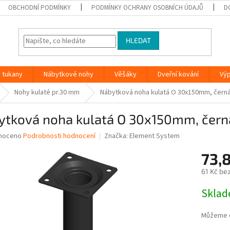
OBCHODNÍ PODMÍNKY
PODMÍNKY OCHRANY OSOBNÍCH ÚDAJŮ
D
HLEDAT
 tukany
Nábytkové nohy
Věšáky
Dveřní kování
Vý
Nohy kulaté pr.30 mm
Nábytková noha kulatá O 30x150mm, čern
ytková noha kulatá O 30x150mm, čern
né
noceno
Podrobnosti hodnocení
Značka:
Element System
ní
73,
u
61 Kč be
Měrná
Skla
cena:
ek.
Můžeme d