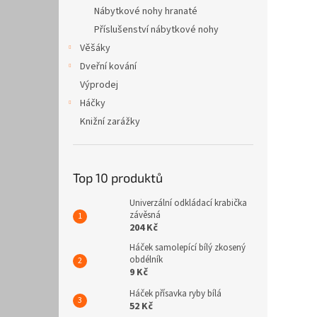
n
Nábytkové nohy hranaté
e
Příslušenství nábytkové nohy
l
Věšáky
Dveřní kování
Výprodej
Háčky
Knižní zarážky
Top 10 produktů
Univerzální odkládací krabička
závěsná
204 Kč
Háček samolepící bílý zkosený
obdélník
9 Kč
Háček přísavka ryby bílá
52 Kč