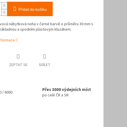
Přidat do košíku
ovová nábytková noha v černé barvě o průměru 30 mm s
 základnou a spodním plastovým kluzákem.
informace
ZEPTAT SE
SDÍLET
Přes 3000 výdejních míst
 / 6000
po celé ČR a SR