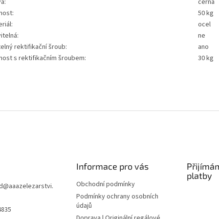
a:
černá
nost:
50 kg
riál:
ocel
itelná:
ne
telný rektifikační šroub:
ano
nost s rektifikačním šroubem:
30 kg
Informace pro vás
Přijímá
platby
Obchodní podmínky
d
@
aaazelezarstvi.
Podmínky ochrany osobních
údajů
4835
Doprava | Originální regálové