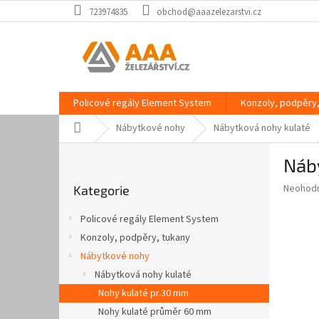
Přejít
723974835
obchod@aaazelezarstvi.cz
na
obsah
Policové regály Element System
Konzoly, podpěry,
Domů
Nábytkové nohy
Nábytková nohy kulaté
P
Náb
o
Přeskočit
s
Průměr
Neohod
Kategorie
kategorie
t
hodnoce
r
produkt
Policové regály Element System
a
je
Konzoly, podpěry, tukany
0,0
n
z
Nábytkové nohy
n
5
í
Nábytková nohy kulaté
hvězdič
p
Nohy kulaté pr.30 mm
a
Nohy kulaté průměr 60 mm