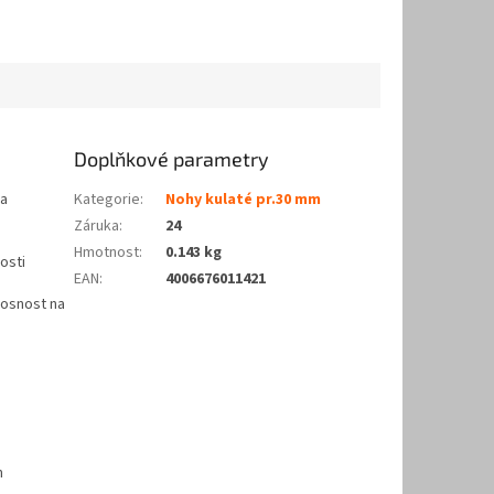
Doplňkové parametry
 a
Kategorie
:
Nohy kulaté pr.30 mm
Záruka
:
24
Hmotnost
:
0.143 kg
osti
EAN
:
4006676011421
nosnost na
m