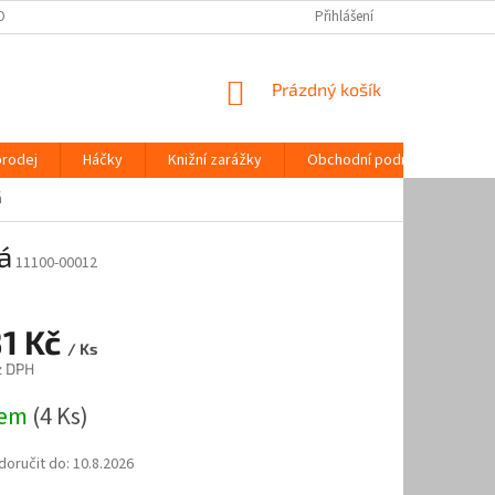
OPRAVA | ORIGINÁLNÍ REGÁLOVÉ SYSTÉMY | AAA ŽELEZÁŘSTVÍ
Přihlášení
MOŽNOSTI P
NÁKUPNÍ
Prázdný košík
KOŠÍK
prodej
Háčky
Knižní zarážky
Obchodní podmínky
K
á
á
11100-00012
81 Kč
/ Ks
z DPH
dem
(4 Ks)
oručit do:
10.8.2026