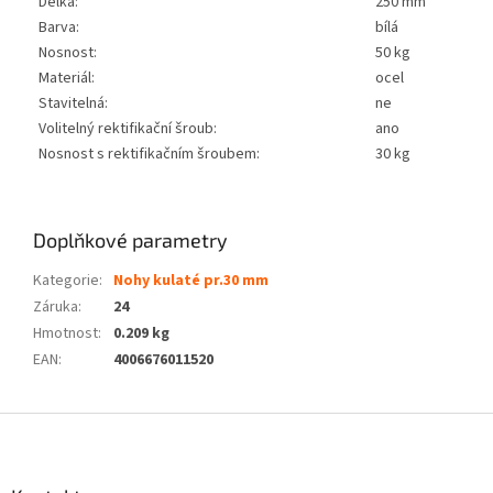
Délka:
250 mm
Barva:
bílá
Nosnost:
50 kg
Materiál:
ocel
Stavitelná:
ne
Volitelný rektifikační šroub:
ano
Nosnost s rektifikačním šroubem:
30 kg
Doplňkové parametry
Kategorie
:
Nohy kulaté pr.30 mm
Záruka
:
24
Hmotnost
:
0.209 kg
EAN
:
4006676011520
Z
á
p