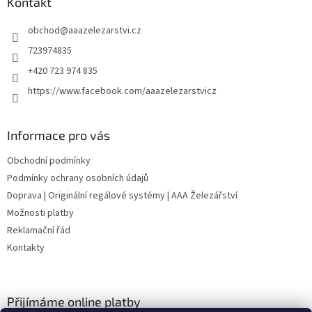
a
Kontakt
t
obchod
@
aaazelezarstvi.cz
í
723974835
+420 723 974 835
https://www.facebook.com/aaazelezarstvicz
Informace pro vás
Obchodní podmínky
Podmínky ochrany osobních údajů
Doprava | Originální regálové systémy | AAA Železářství
Možnosti platby
Reklamační řád
Kontakty
Přijímáme online platby