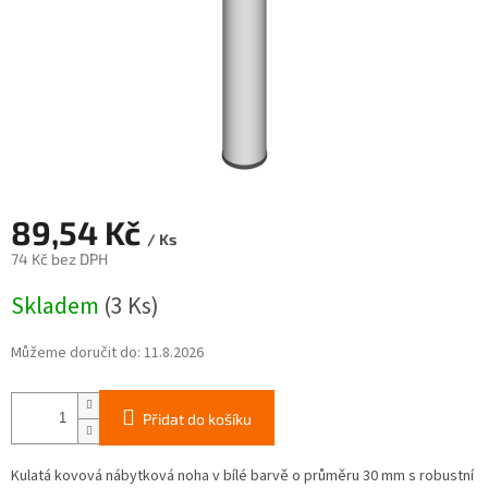
89,54 Kč
/ Ks
74 Kč bez DPH
Měrná
Skladem
(3 Ks)
cena:
Můžeme doručit do:
11.8.2026
Přidat do košíku
Kulatá kovová nábytková noha v bílé barvě o průměru 30 mm s robustní