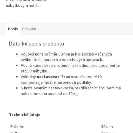
nábytkovým nohám.
Popis
Diskuze
Detailní popis produktu
Kovová noha průměr 30 mm je k dispozici v různých
velikostech, barvách a povrchových úpravách.
Pevná konstrukce s robustní základnou pro upevnění ke
stolu / nábytku.
Volitelný
nastavovací šroub
se závitem M10
kompenzuje možné nerovnosti podlahy.
S instalovaným nastavovacím/rektifikačním šroubem má
noha omezenu nosnost na 30 kg.
Technické údaje:
Průměr:
30 mm