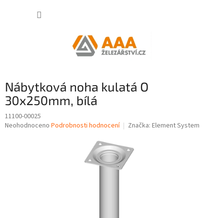
Přejít
NÁKUP
na
obsah
KOŠÍK
Nábytková noha kulatá O
30x250mm, bílá
11100-00025
Průměrné
Neohodnoceno
Podrobnosti hodnocení
Značka:
Element System
hodnocení
produktu
je
0,0
z
5
hvězdiček.