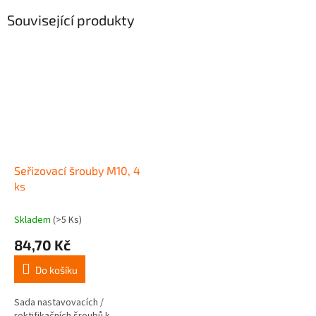
Související produkty
Seřizovací šrouby M10, 4
ks
Skladem
(>5 Ks)
84,70 Kč
Do košíku
Sada nastavovacích /
rektifikačních šroubů k