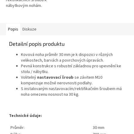
nábytkovým nohám.
Popis
Diskuze
Detailní popis produktu
Kovová noha průměr 30 mm je k dispozici v různých
velikostech, barvách a povrchových úpravách.
Pevná konstrukce s robustní základnou pro upevnění ke
stolu / nábytku.
Volitelný
nastavovací šroub
se závitem M10
kompenzuje možné nerovnosti podlahy.
S instalovaným nastavovacím/rektifikačním šroubem má
noha omezenu nosnost na 30 kg.
Technické údaje:
Průměr:
30 mm