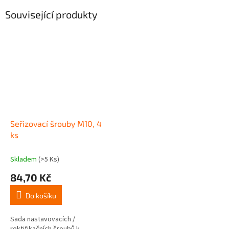
Související produkty
Seřizovací šrouby M10, 4
ks
Skladem
(>5 Ks)
84,70 Kč
Do košíku
Sada nastavovacích /
rektifikačních šroubů k