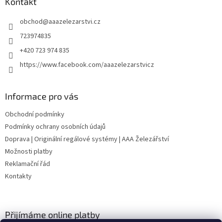
a
Kontakt
t
obchod
@
aaazelezarstvi.cz
í
723974835
+420 723 974 835
https://www.facebook.com/aaazelezarstvicz
Informace pro vás
Obchodní podmínky
Podmínky ochrany osobních údajů
Doprava | Originální regálové systémy | AAA Železářství
Možnosti platby
Reklamační řád
Kontakty
Přijímáme online platby