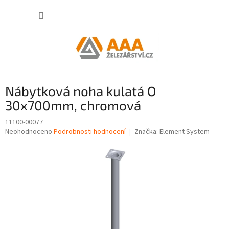
Přejít
NÁKUP
na
obsah
KOŠÍK
Nábytková noha kulatá O
30x700mm, chromová
11100-00077
Průměrné
Neohodnoceno
Podrobnosti hodnocení
Značka:
Element System
hodnocení
produktu
je
0,0
z
5
hvězdiček.