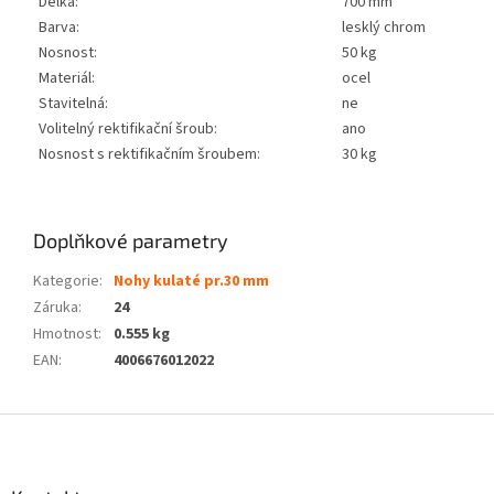
Délka:
700 mm
Barva:
lesklý chrom
Nosnost:
50 kg
Materiál:
ocel
Stavitelná:
ne
Volitelný rektifikační šroub:
ano
Nosnost s rektifikačním šroubem:
30 kg
Doplňkové parametry
Kategorie
:
Nohy kulaté pr.30 mm
Záruka
:
24
Hmotnost
:
0.555 kg
EAN
:
4006676012022
Z
á
p