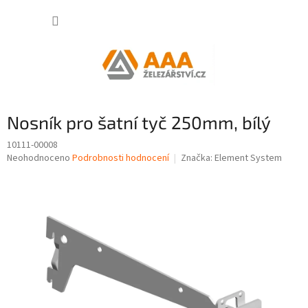
Přejít
NÁKUP
na
obsah
KOŠÍK
Nosník pro šatní tyč 250mm, bílý
10111-00008
Průměrné
Neohodnoceno
Podrobnosti hodnocení
Značka:
Element System
hodnocení
produktu
je
0,0
z
5
hvězdiček.