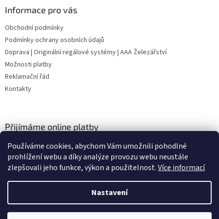
Informace pro vás
Obchodní podmínky
Podmínky ochrany osobních údajů
Doprava | Originální regálové systémy | AAA Železářství
Možnosti platby
Reklamační řád
Kontakty
Přijímáme online platby
Používáme cookies, abychom Vám umožnili pohodlné
prohlížení webu a díky analýze provozu webu neustále
zlepšovali jeho funkce, výkon a použitelnost.
Více informací
Nastavení
Vytvořil Shoptet