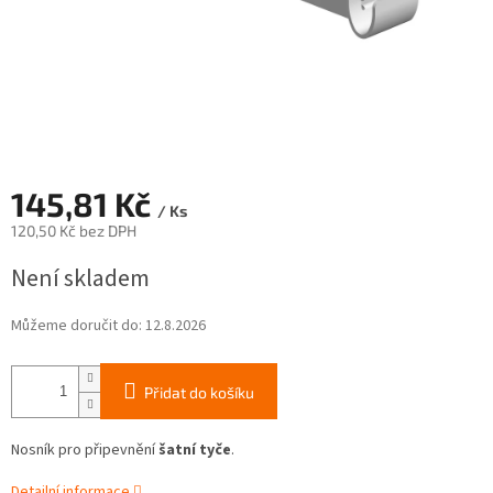
145,81 Kč
/ Ks
120,50 Kč bez DPH
Měrná
Není skladem
cena:
Můžeme doručit do:
12.8.2026
Přidat do košíku
Nosník pro připevnění
šatní tyče
.
Detailní informace