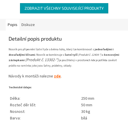
ZOBRAZIT VŠECHNY SOUVISEJÍCÍ PRODUKTY
Popis
Diskuze
Detailní popis produktu
Nosník pro připevnění šatní tyče s dvěma háky, který lze kombinovat s
jednořadými i
dvouřadými lištami
. Nosník se kombinuje s
šatní tyčí
(Produkt č. 12404-*)
a
koncovými
(Produkt č. 13302-*)
záslepkami
je použitelný v prostorech kde je potřeba zavěsit
prádlo na ramínka jsko jsou šatny, prádelny, sklady.
Návody k montáži nalezne
zde
.
Technické údaje:
Délka:
250 mm
Rozteč děr lišt:
50 mm
Nosnost:
30 kg
Barva:
bílá