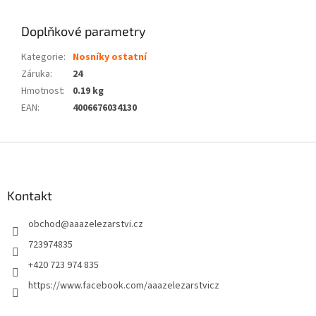
Doplňkové parametry
Kategorie
:
Nosníky ostatní
Záruka
:
24
Hmotnost
:
0.19 kg
EAN
:
4006676034130
Z
á
p
a
Kontakt
t
obchod
@
aaazelezarstvi.cz
í
723974835
+420 723 974 835
https://www.facebook.com/aaazelezarstvicz