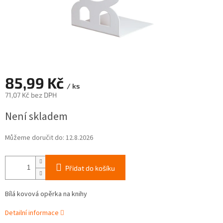
85,99 Kč
/ ks
71,07 Kč bez DPH
Měrná
Není skladem
cena:
Můžeme doručit do:
12.8.2026
Přidat do košíku
Bílá kovová opěrka na knihy
Detailní informace