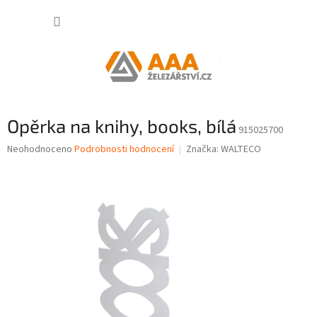
Přejít
NÁKUP
na
obsah
KOŠÍK
Opěrka na knihy, books, bílá
915025700
Průměrné
Neohodnoceno
Podrobnosti hodnocení
Značka:
WALTECO
hodnocení
produktu
je
0,0
z
5
hvězdiček.