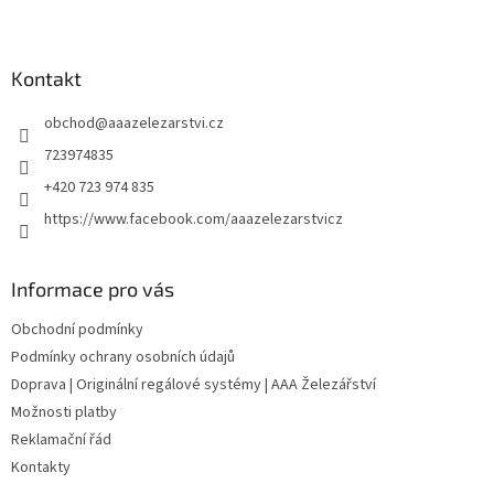
Z
á
p
a
Kontakt
t
obchod
@
aaazelezarstvi.cz
í
723974835
+420 723 974 835
https://www.facebook.com/aaazelezarstvicz
Informace pro vás
Obchodní podmínky
Podmínky ochrany osobních údajů
Doprava | Originální regálové systémy | AAA Železářství
Možnosti platby
Reklamační řád
Kontakty