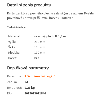
Detailní popis produktu
Knižní zarážka z pevného plechu s italským designem. Kvalitní
povrchová úprava práškovou barvou - komaxit.
Technické údaje:
Materiál:
ocelový plech tl. 1,2 mm
Výška:
210 mm
Šířka:
120 mm
Hloubka:
110 mm
Barva:
bílá
Doplňkové parametry
Kategorie
:
Příslušenství regálů
Záruka
:
24
Hmotnost
:
0.28 kg
EAN
:
8017013011840