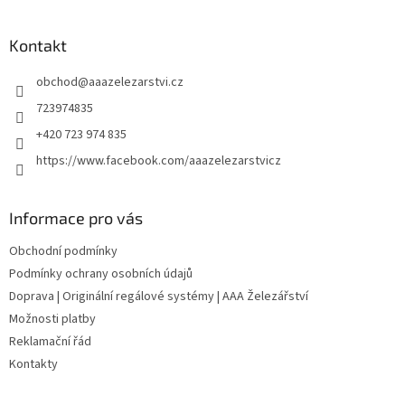
á
p
a
Kontakt
t
obchod
@
aaazelezarstvi.cz
í
723974835
+420 723 974 835
https://www.facebook.com/aaazelezarstvicz
Informace pro vás
Obchodní podmínky
Podmínky ochrany osobních údajů
Doprava | Originální regálové systémy | AAA Železářství
Možnosti platby
Reklamační řád
Kontakty