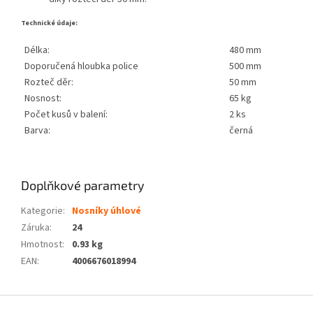
Technické údaje:
Délka:
480 mm
Doporučená hloubka police
500 mm
Rozteč děr:
50 mm
Nosnost:
65 kg
Počet kusů v balení:
2 ks
Barva:
černá
Doplňkové parametry
Kategorie
:
Nosníky úhlové
Záruka
:
24
Hmotnost
:
0.93 kg
EAN
:
4006676018994
Z