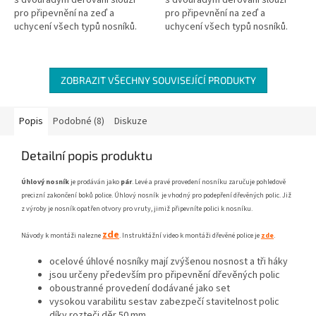
pro připevnění na zeď a
pro připevnění na zeď a
uchycení všech typů nosníků.
uchycení všech typů nosníků.
ZOBRAZIT VŠECHNY SOUVISEJÍCÍ PRODUKTY
Popis
Podobné (8)
Diskuze
Detailní popis produktu
Úhlový nosník
je prodáván jako
pár
. Levé a pravé provedení nosníku
zaručuje pohledově
precizní zakončení boků police.
Úhlový nosník je vhodný pro podepření dřevěných polic. Již
z výroby je nosník opatřen otvory pro vruty, jimiž připevníte polici k nosníku.
zde
Návody k montáži nalezne
. Instruktážní video k montáži dřevěné police je
zde
.
ocelové úhlové nosníky mají zvýšenou nosnost a tři háky
jsou určeny především pro připevnění dřevěných polic
oboustranné provedení dodávané jako set
vysokou varabilitu sestav zabezpečí stavitelnost polic
díky rozteči děr 50 mm.