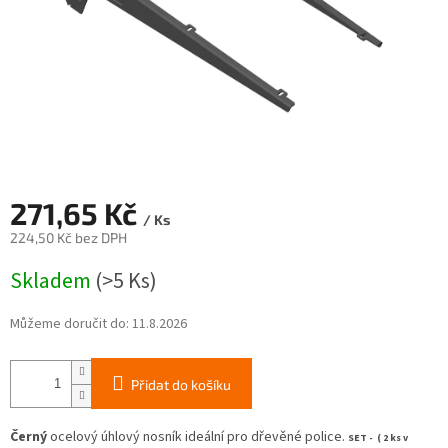
271,65 Kč
/ Ks
224,50 Kč bez DPH
Měrná
Skladem
(>5 Ks)
cena:
Můžeme doručit do:
11.8.2026
Přidat do košíku
Černý
ocelový úhlový nosník ideální pro dřevěné police.
SET - ( 2 ks v