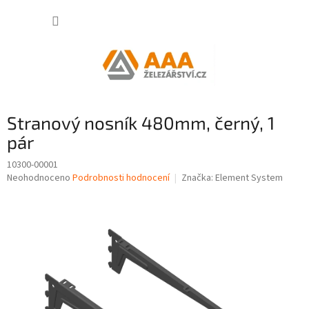
Přejít
NÁKUP
na
obsah
KOŠÍK
Stranový nosník 480mm, černý, 1
pár
10300-00001
Průměrné
Neohodnoceno
Podrobnosti hodnocení
Značka:
Element System
hodnocení
produktu
je
0,0
z
5
hvězdiček.