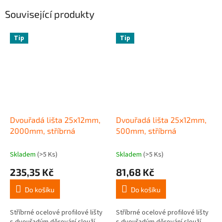
Související produkty
Tip
Tip
Dvouřadá lišta 25x12mm,
Dvouřadá lišta 25x12mm,
2000mm, stříbrná
500mm, stříbrná
Skladem
(>5 Ks)
Skladem
(>5 Ks)
235,35 Kč
81,68 Kč
Do košíku
Do košíku
Stříbrné ocelové profilové lišty
Stříbrné ocelové profilové lišty
s dvouřadým děrování slouží
s dvouřadým děrování slouží