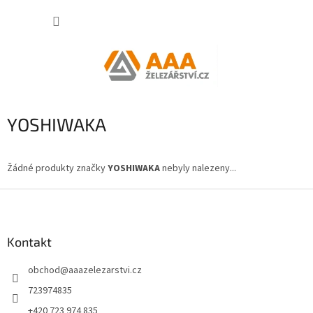
Přejít
NÁKUP
na
obsah
KOŠÍK
YOSHIWAKA
Žádné produkty značky
YOSHIWAKA
nebyly nalezeny...
Z
á
p
a
Kontakt
t
obchod
@
aaazelezarstvi.cz
í
723974835
+420 723 974 835